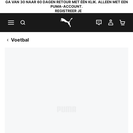
GA VAN 30 NAAR 60 DAGEN RETOUR MET ÉÉN KLIK. ALLEEN MET EEN
PUMA-ACCOUNT.
REGISTREER JE
ZOEKEN
LIVE CHAT
MIJN A
WI
PUMA.com
Voetbal