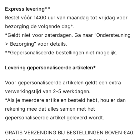
lange levensduur, vormbehoud en een zachte touch bij
elke trap, in elke weersomstandigheid. Nu kun je een
Express levering**
stukje Premier League-pracht met je meedragen, waar
Bestel vóór 14:00 uur van maandag tot vrijdag voor
je ook speelt.
bezorging de volgende dag*.
DETAILS
*Geldt niet voor zaterdagen. Ga naar “Ondersteuning
Hoogfrequent gevormde bal: uitstekende
> Bezorging” voor details.
vormvastheid, duurzaamheid en verminderde
**Gepersonaliseerde bestellingen niet mogelijk.
wateropname. Zacht gevoel als je tegen de bal trapt.
Nieuw 12-panelconcept: panels van dezelfde vorm en
Levering gepersonaliseerde artikelen*
maat bieden een perfect uitgebalanceerde
gewichtsverdeling en de grotere en diepe naden
Voor gepersonaliseerde artikelen geldt een extra
hebben gegarandeerd een positief effect op de
aerodynamica
verwerkingstijd van 2-5 werkdagen.
1,2 mm PU-oppervlak met 3D-textuur: verbetert de
*Als je meerdere artikelen besteld hebt, hou er dan
duurzaamheid en aerodynamica
rekening mee dat alles samen met het
Rubberen binnenbal + PUMA Air Lock-ventiel:
gepersonaliseerde artikel geleverd wordt.
uitstekende luchtretentie en stuitkracht
FIFA® Quality Pro: Garandeert het hoogste
GRATIS VERZENDING BIJ BESTELLINGEN BOVEN €40.
prestatieniveau