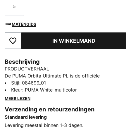
5
Maat
MATENGIDS
IN WINKELMAND
Toegevoegd aan favorieten
Beschrijving
PRODUCTVERHAAL
De PUMA Orbita Ultimate PL is de officiële
wedstrijdbal van de Premier League voor het seizoen
Stijl
:
084699_01
25/26. Laat je van je beste kant zien met de Brilliance
Kleur
:
PUMA White-multicolor
editie, geïnspireerd door schitterende momenten en
MEER LEZEN
ontworpen om nieuwe te creëren. De twaalf panelen
Verzending en retourzendingen
van dezelfde grootte zorgen voor een nauwkeurige
Standaard levering
gewichtsverdeling, waardoor de bal perfect in balans
blijft. De high-frequency vormgeving garandeert een
Levering meestal binnen 1-3 dagen.