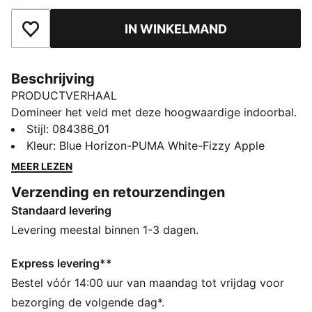
IN WINKELMAND
Toegevoegd aan favorieten
Beschrijving
PRODUCTVERHAAL
Domineer het veld met deze hoogwaardige indoorbal.
Het zachte maar responsieve foam en de constructie
Stijl
:
084386_01
met 32 panelen bieden ongeëvenaarde controle en
Kleur
:
Blue Horizon-PUMA White-Fizzy Apple
hanteerbaarheid voor het uitvoeren van je meest
MEER LEZEN
ambitieuze moves. Het PU-oppervlak van 1,0 mm
Verzending en retourzendingen
kleeft aan de handen en maakt behendige schoten op
Standaard levering
het doel mogelijk, die je tegenstanders versteld zullen
doen staan. De overwinning wacht.
Levering meestal binnen 1-3 dagen.
DETAILS
Hybride model met 32 panelen
Express levering**
1,0 mm PU-oppervlak
Bestel vóór 14:00 uur van maandag tot vrijdag voor
Foamlaag
bezorging de volgende dag*.