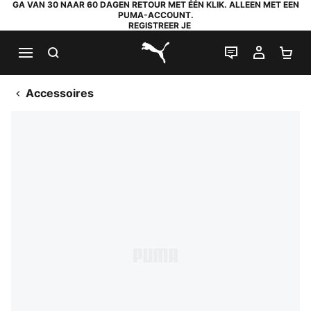
GA VAN 30 NAAR 60 DAGEN RETOUR MET ÉÉN KLIK. ALLEEN MET EEN
PUMA-ACCOUNT.
REGISTREER JE
ZOEKEN
LIVE CHAT
MIJN A
WI
PUMA.com
Accessoires