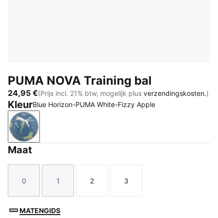
PUMA NOVA Training bal
24,95 €
(Prijs incl. 21% btw, mogelijk plus
verzendingskosten.
)
Kleur
Blue Horizon-PUMA White-Fizzy Apple
Blue Horizon-PUMA White-Fizzy Apple
Maat
0
1
2
3
Maat
Maat
Maat
Maat
MATENGIDS