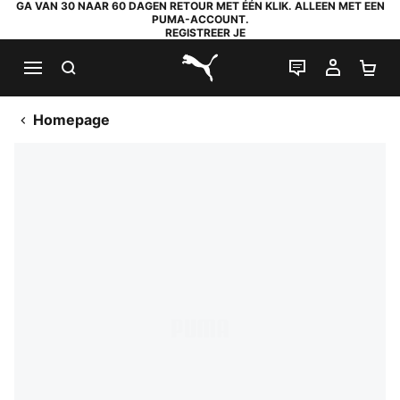
GA VAN 30 NAAR 60 DAGEN RETOUR MET ÉÉN KLIK. ALLEEN MET EEN
PUMA-ACCOUNT.
REGISTREER JE
ZOEKEN
LIVE CHAT
MIJN A
WI
PUMA.com
Homepage