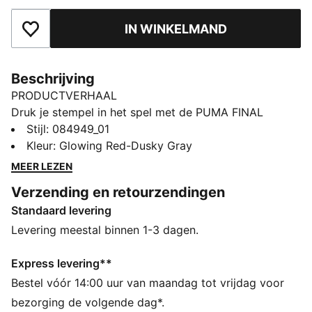
IN WINKELMAND
Toegevoegd aan favorieten
Beschrijving
PRODUCTVERHAAL
Druk je stempel in het spel met de PUMA FINAL
Graphic bal. Dankzij de opvallende graphics en
Stijl
:
084949_01
consistente vluchteigenschappen is dit model perfect
Kleur
:
Glowing Red-Dusky Gray
voor trainingen, warming-ups en vriendschappelijke
MEER LEZEN
wedstrijden. Waar je ook speelt, deze bal zorgt voor
Verzending en retourzendingen
precisie en persoonlijkheid.
Standaard levering
DETAILS
Ontwerp met 32 panelen voor uitstekende balcontrole
Levering meestal binnen 1-3 dagen.
en balgevoel
Machinaal gestikte constructie voor extra stevigheid
Express levering**
Metallic hologramafwerking
Bestel vóór 14:00 uur van maandag tot vrijdag voor
PUMA Air Lock Valve voor uitstekende luchtretentie
bezorging de volgende dag*.