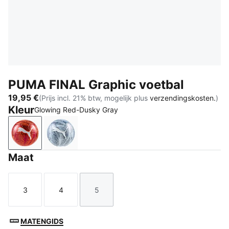
PUMA FINAL Graphic voetbal
19,95 €
(Prijs incl. 21% btw, mogelijk plus
verzendingskosten.
)
Kleur
Glowing Red-Dusky Gray
Glowing Red-Dusky Gray
Icy Blue-Persian Blue-PUMA White
Maat
3
4
5
Maat
Maat
Maat
MATENGIDS