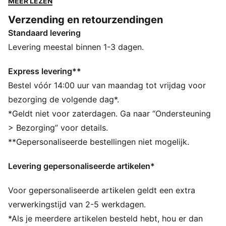
MEER LEZEN
sculpturale, gedempte tussenzool die functionaliteit
Verzending en retourzendingen
combineert met alledaagse stijl.
Standaard levering
ALLE INS EN OUTS
Veganistisch gecertificeerd product
Levering meestal binnen 1-3 dagen.
DETAILS
Breedte: Normaal
Express levering**
Type neus: Rond
Bestel vóór 14:00 uur van maandag tot vrijdag voor
Sluiting: Veters
bezorging de volgende dag*.
5D-geprinte patronen aan de zijkant
*Geldt niet voor zaterdagen. Ga naar “Ondersteuning
PUMA-merkdetails
> Bezorging” voor details.
**Gepersonaliseerde bestellingen niet mogelijk.
Levering gepersonaliseerde artikelen*
Voor gepersonaliseerde artikelen geldt een extra
verwerkingstijd van 2-5 werkdagen.
*Als je meerdere artikelen besteld hebt, hou er dan