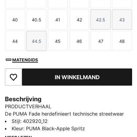
Maat
Maat
Maat
Maat
Maat
Maat
40
40.5
41
42
42.5
43
Maat
Maat
Maat
Maat
Maat
Maat
44
44.5
45
46
47
48
Maat
Maat
Maat
Maat
Maat
Maat
MATENGIDS
IN WINKELMAND
Toegevoegd aan favorieten
Beschrijving
PRODUCTVERHAAL
De PUMA Fade herdefinieert technische streetwear
met een gedurfde, sculpturale vorm. Hij is gemaakt
Stijl
:
402920_12
met een gelaagd bovenwerk en overlays voor een
Kleur
:
PUMA Black-Apple Spritz
dynamische, progressieve look, en heeft ook een