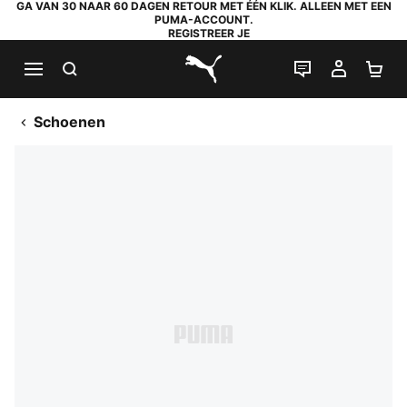
GA VAN 30 NAAR 60 DAGEN RETOUR MET ÉÉN KLIK. ALLEEN MET EEN
PUMA-ACCOUNT.
REGISTREER JE
ZOEKEN
LIVE CHAT
MIJN A
WI
PUMA.com
Schoenen