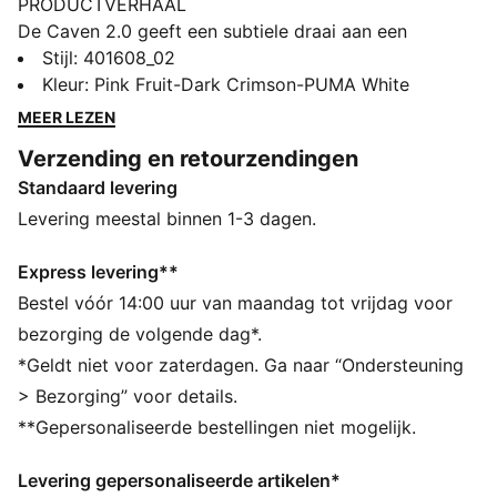
PRODUCTVERHAAL
De Caven 2.0 geeft een subtiele draai aan een
basketbalmodel uit de jaren 80 voor een look die je
Stijl
:
401608_02
met recht een klassieker mag noemen, op het
Kleur
:
Pink Fruit-Dark Crimson-PUMA White
basketbalveld en daarbuiten. Dit ontwerp combineert
MEER LEZEN
het goede gevoel van SoftFoam-comfort met een
Verzending en retourzendingen
coole retro-uitstraling. Deze sneakers zijn de essentie
Standaard levering
van sportieve stijl.
ALLE INS EN OUTS
Levering meestal binnen 1-3 dagen.
Het bovenwerk van de schoenen is gemaakt met
minstens 20% gerecyclede materialen en de zool is
Express levering**
gemaakt met minstens 10% gerecyclede materialen.
Bestel vóór 14:00 uur van maandag tot vrijdag voor
SOFTFOAM+: comfortabele instap-inlegzool voor
bezorging de volgende dag*.
zachte demping dankzij de extra dikke hiel
*Geldt niet voor zaterdagen. Ga naar “Ondersteuning
DETAILS
> Bezorging” voor details.
Lage schoen
**Gepersonaliseerde bestellingen niet mogelijk.
Gelaagde rubberen tussenzool
Vetersluiting
Levering gepersonaliseerde artikelen*
PUMA Formstrip op de zijkanten