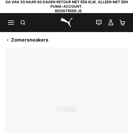
GA VAN 30 NAAR 60 DAGEN RETOUR MET ÉÉN KLIK. ALLEEN MET EEN
PUMA-ACCOUNT.
REGISTREER JE
ZOEKEN
LIVE CHAT
MIJN A
WI
PUMA.com
Zomersneakers