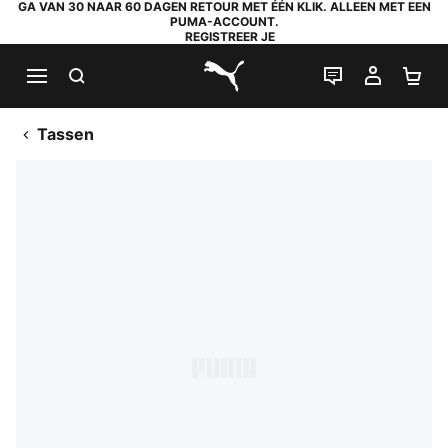
GA VAN 30 NAAR 60 DAGEN RETOUR MET ÉÉN KLIK. ALLEEN MET EEN
PUMA-ACCOUNT.
REGISTREER JE
ZOEKEN
LIVE CHAT
MIJN A
WI
PUMA.com
Tassen