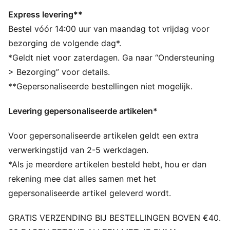
Groot hoofdvak met tweewegrits
Voorvak met tweewegrits
Express levering**
Voorvak met eenwegrits
Bestel vóór 14:00 uur van maandag tot vrijdag voor
Twee zijvakken van mesh
bezorging de volgende dag*.
PUMA-merkdetails
*Geldt niet voor zaterdagen. Ga naar “Ondersteuning
Inhoud: 28 L
> Bezorging” voor details.
Afmetingen: H 47,5 cm x B 28 cm x D 20 cm
**Gepersonaliseerde bestellingen niet mogelijk.
Levering gepersonaliseerde artikelen*
Voor gepersonaliseerde artikelen geldt een extra
verwerkingstijd van 2-5 werkdagen.
*Als je meerdere artikelen besteld hebt, hou er dan
rekening mee dat alles samen met het
gepersonaliseerde artikel geleverd wordt.
GRATIS VERZENDING BIJ BESTELLINGEN BOVEN €40.