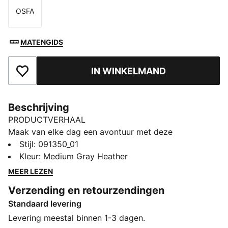
OSFA
Maat
MATENGIDS
IN WINKELMAND
Toegevoegd aan favorieten
Beschrijving
PRODUCTVERHAAL
Maak van elke dag een avontuur met deze
gestroomlijnde rugzak. Met meerdere ritsvakken,
Stijl
:
091350_01
mesh zijvakken en mouwen met zachte voering is hij
Kleur
:
Medium Gray Heather
ontworpen voor wie veel onderweg is. Blijf geordend
MEER LEZEN
en stijlvol met PUMA's kenmerkende touch.
Verzending en retourzendingen
ALLE INS EN OUTS
Standaard levering
Gemaakt van minstens 50% gerecyclede materialen
DETAILS
Levering meestal binnen 1-3 dagen.