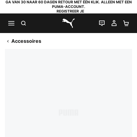
GA VAN 30 NAAR 60 DAGEN RETOUR MET ÉÉN KLIK. ALLEEN MET EEN
PUMA-ACCOUNT.
REGISTREER JE
ZOEKEN
LIVE CHAT
MIJN A
WI
PUMA.com
Accessoires