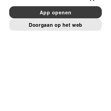
YouTube
Twitter
Pinterest
Instagram
Facebo
© PUMA EUROPE GMBH, 2026. ALLE RECHTEN VOORBEHOUDEN
BEDRIJFSGEGEVENS EN JURIDISCHE GEGEVENS