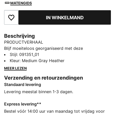
MATENGIDS
IN WINKELMAND
Toegevoegd aan favorieten
Beschrijving
PRODUCTVERHAAL
Blijf moeiteloos georganiseerd met deze
gestroomlijnde draagbare tas. Met een hoofdvak met
Stijl
:
091351_01
rits, een verstelbare schouderband en een handige
Kleur
:
Medium Gray Heather
webbing handgreep is hij perfect voor je dagelijkse
MEER LEZEN
avonturen. Ervaar de perfecte mix van functie en stijl
Verzending en retourzendingen
met PUMA.
Standaard levering
ALLE INS EN OUTS
Gemaakt met minstens 90% gerecyclede materialen.
Levering meestal binnen 1-3 dagen.
DETAILS
Hoofdvak met rits
Express levering**
Steekvak aan de binnenkant
Bestel vóór 14:00 uur van maandag tot vrijdag voor