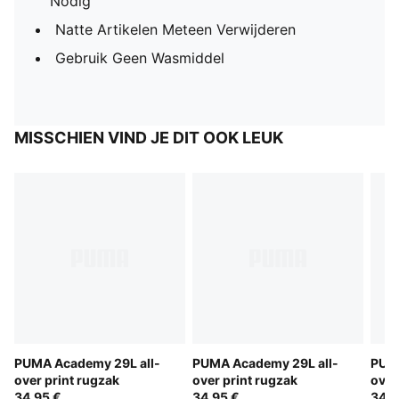
Nodig
Natte Artikelen Meteen Verwijderen
Gebruik Geen Wasmiddel
MISSCHIEN VIND JE DIT OOK LEUK
PUMA Academy 29L all-
PUMA Academy 29L all-
PUMA
over print rugzak
over print rugzak
over
34,95 €
34,95 €
34,9