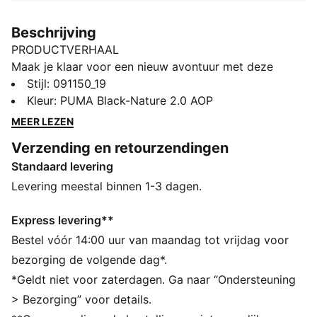
Beschrijving
PRODUCTVERHAAL
Maak je klaar voor een nieuw avontuur met deze
rugzak. Dankzij de vele vakken, gewatteerde
Stijl
:
091150_19
schouderbanden en een laptopvak blijven je
Kleur
:
PUMA Black-Nature 2.0 AOP
belangrijkste spullen geordend en binnen handbereik.
MEER LEZEN
Pronk met je PUMA Pride en maak elke dag bijzonder.
Verzending en retourzendingen
ALLE INS EN OUTS
Standaard levering
Gemaakt van minstens 50% gerecyclede materialen
DETAILS
Levering meestal binnen 1-3 dagen.
Hoofdvak met tweewegrits
Voorvak met dubbelzijdige rits
Express levering**
Ritsopening naar voorvak met organisatievakken
Bestel vóór 14:00 uur van maandag tot vrijdag voor
Twee zijvakken van mesh
bezorging de volgende dag*.
PUMA-merkdetails
*Geldt niet voor zaterdagen. Ga naar “Ondersteuning
Inhoud: 29L
> Bezorging” voor details.
Afmetingen: H 47,5 cm x B 30 cm x D 20 cm