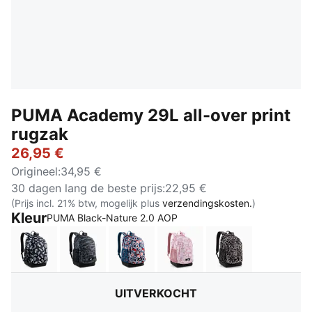
PUMA Academy 29L all-over print
rugzak
26,95 €
Origineel
:
34,95 €
30 dagen lang de beste prijs
:
22,95 €
(Prijs incl. 21% btw, mogelijk plus
verzendingskosten.
)
Kleur
:
Uitverkocht
PUMA Black-Nature 2.0 AOP
PUMA Black-Running Icons AOP
Flat Medium Gray-Camouflage AOP
Midnight Petrol-For All Time Red
Dusky Rosewood-Floral
Mouse Gray-Bu
UITVERKOCHT