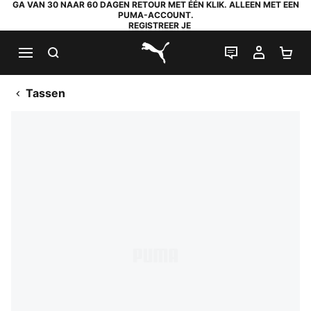
GA VAN 30 NAAR 60 DAGEN RETOUR MET ÉÉN KLIK. ALLEEN MET EEN
PUMA-ACCOUNT.
REGISTREER JE
ZOEKEN
LIVE CHAT
MIJN A
WI
PUMA.com
Tassen