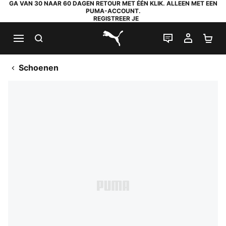
GA VAN 30 NAAR 60 DAGEN RETOUR MET ÉÉN KLIK. ALLEEN MET EEN
PUMA-ACCOUNT.
REGISTREER JE
ZOEKEN
LIVE CHAT
MIJN A
WI
PUMA.com
Schoenen