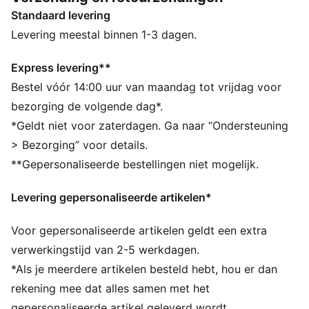
bedwingen. Boost je runs met de Propio NITRO™ - het
Standaard levering
toppunt van lichtgewicht, responsief schoeisel.
ALLE INS EN OUTS
Levering meestal binnen 1-3 dagen.
NITROFOAM™ Elite: Hoogwaardige schuimtechnologie
die een topresponsiviteit biedt in een extreem licht
Express levering**
pakket
Bestel vóór 14:00 uur van maandag tot vrijdag voor
PUMAGRIP: duurzame prestatie-rubbersamenstelling
bezorging de volgende dag*.
ontworpen voor tractie op alle oppervlakken
*Geldt niet voor zaterdagen. Ga naar “Ondersteuning
Het bovenwerk van de schoenen is gemaakt met
> Bezorging” voor details.
minstens 20% gerecyclede materialen.
**Gepersonaliseerde bestellingen niet mogelijk.
DETAILS
Normale breedte
Levering gepersonaliseerde artikelen*
Bovenwerk van textiel
Vetersluiting
Voor gepersonaliseerde artikelen geldt een extra
Bovenwerk van mesh
Hoogteverschil van hiel tot neus: 4 mm
verwerkingstijd van 2-5 werkdagen.
Aanbevolen voor mensen met neutrale pronatie
*Als je meerdere artikelen besteld hebt, hou er dan
Gewicht: 115 g (maat 42)
rekening mee dat alles samen met het
PUMA-merkdetails
gepersonaliseerde artikel geleverd wordt.