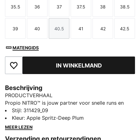
35.5
36
37
37.5
38
38.5
Maat
Maat
Maat
Maat
Maat
Maat
39
40
40.5
41
42
42.5
Maat
Maat
Maat
Maat
Maat
Maat
MATENGIDS
IN WINKELMAND
Toegevoegd aan favorieten
Beschrijving
PRODUCTVERHAAL
Propio NITRO™ is jouw partner voor snelle runs en
trainingen. Het ademende bovenwerk van mesh houdt
Stijl
:
311429_09
je licht op de been, terwijl de NITRO™-middenzool
Kleur
:
Apple Spritz-Deep Plum
voor een snelle respons zorgt en je met de rubberen
MEER LEZEN
PUMAGRIP-buitenzool elke ondergrond kunt
Verzending en retourzendingen