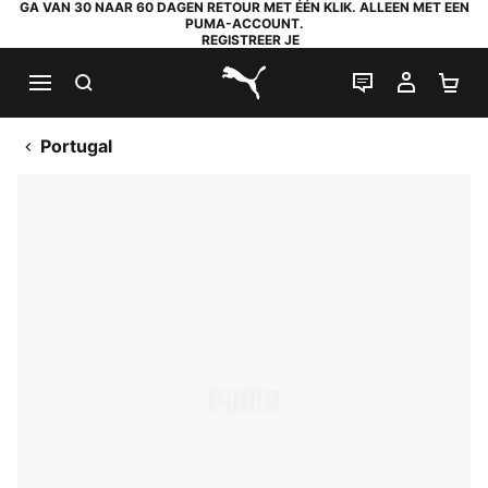
GA VAN 30 NAAR 60 DAGEN RETOUR MET ÉÉN KLIK. ALLEEN MET EEN
PUMA-ACCOUNT.
REGISTREER JE
ZOEKEN
LIVE CHAT
MIJN A
WI
PUMA.com
Portugal