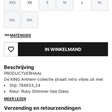
XXS
XS
S
M
L
XL
Maat
Maat
Maat
Maat
Maat
Maat
XXL
3XL
Maat
Maat
MATENGIDS
IN WINKELMAND
Toegevoegd aan favorieten
Beschrijving
PRODUCTVERHAAL
De KING Anthem-collectie straalt retro vibes uit met
een moderne twist. Met gedurfde, vintage-achtige
Stijl
:
784833_24
ontwerpen eert dit Portugal-jack de legacy van je club
Kleur
:
Ruby Shimmer-Sea Glass
en toont tegelijkertijd je trots, waardoor het een echt
MEER LEZEN
symbool is van loyaliteit en traditie.
Verzending en retourzendingen
ALLE INS EN OUTS