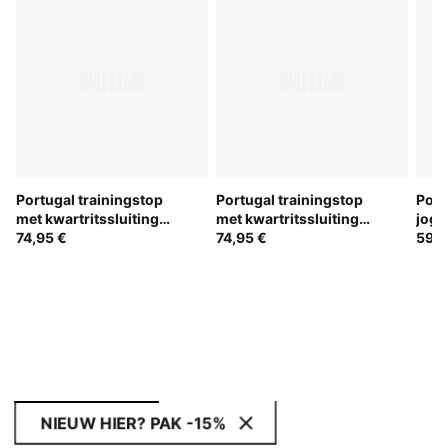
Portugal trainingstop
Portugal trainingstop
Port
met kwartritssluiting
met kwartritssluiting
jogg
voor heren
74,95 €
voor heren
74,95 €
59,9
NIEUW HIER? PAK -15%