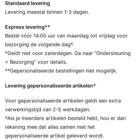
Standaard levering
VOCHTBEHEERSING: Technische dryCELL-materialen
voeren vocht van de huid af zodat je droog en
Levering meestal binnen 1-3 dagen.
comfortabel blijft
Gemaakt met minstens 50% gerecyclede materialen.
Express levering**
DETAILS
Bestel vóór 14:00 uur van maandag tot vrijdag voor
Pasvorm: Slank
bezorging de volgende dag*.
Type hoofdmateriaal: Spacer
*Geldt niet voor zaterdagen. Ga naar “Ondersteuning
Lange mouwen
> Bezorging” voor details.
Sluiting: Volledige rits
**Gepersonaliseerde bestellingen niet mogelijk.
Officieel teamlogo
Levering gepersonaliseerde artikelen*
Voor gepersonaliseerde artikelen geldt een extra
verwerkingstijd van 2-5 werkdagen.
*Als je meerdere artikelen besteld hebt, hou er dan
rekening mee dat alles samen met het
gepersonaliseerde artikel geleverd wordt.