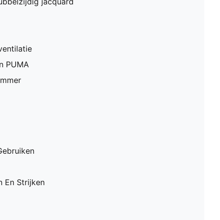
bbelzijdig jacquard
entilatie
en PUMA
ummer
Gebruiken
 En Strijken