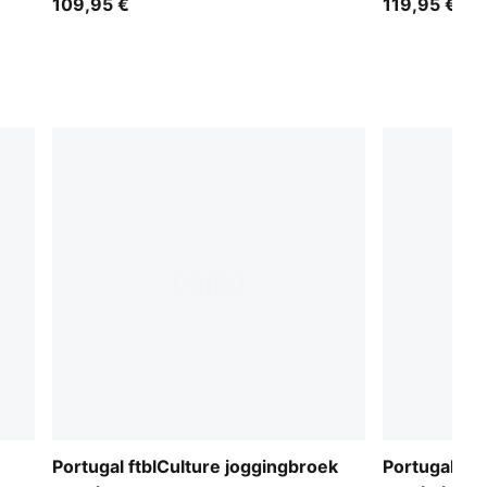
109,95 €
119,95 €
Portugal ftblCulture joggingbroek
Portugal 20