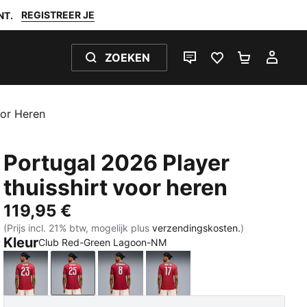
REGISTREER JE
NT.
ZOEKEN
LIVE CHAT
FAVORIETEN 0
WINKELW
MIJ
oor Heren
Portugal 2026 Player
thuisshirt voor heren
119,95 €
(Prijs incl. 21% btw, mogelijk plus
verzendingskosten.
)
Kleur
Club Red-Green Lagoon-NM
Club Red-Green Lagoon-V
Club Red-Green Lagoon-NM
Club Red-Green Lagoon-BF
Club Red-Green Lagoon-R