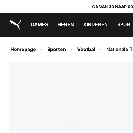
GA VAN 30 NAAR 6
DAMES
HEREN
KINDEREN
SPOR
PUMA.com
PUMA x TRANSFORMERS
PUMA x DORA THE EXPLORER
Makkelijk aan te trekken schoenen
Homepage
Sporten
Voetbal
Nationale 