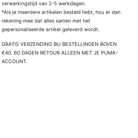
Pasvorm: Normaal
verwerkingstijd van 2-5 werkdagen.
Type hoofdmateriaal: Dubbelzijdig jacquard
*Als je meerdere artikelen besteld hebt, hou er dan
Hals: V-hals
rekening mee dat alles samen met het
Korte mouwen
gepersonaliseerde artikel geleverd wordt.
Panden van mesh voor ventilatie
Merkdetails van Team en PUMA
GRATIS VERZENDING BIJ BESTELLINGEN BOVEN
Met spelersnaam en -nummer
€40. 60 DAGEN RETOUR ALLEEN MET JE PUMA-
ACCOUNT.