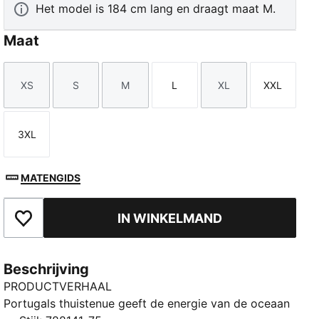
Het model is 184 cm lang en draagt maat M.
Maat
XS
S
M
L
XL
XXL
Maat
Maat
Maat
Maat
Maat
Maat
3XL
Maat
MATENGIDS
IN WINKELMAND
Toegevoegd aan favorieten
Beschrijving
PRODUCTVERHAAL
Portugals thuistenue geeft de energie van de oceaan