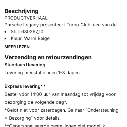
Beschrijving
PRODUCTVERHAAL
Porsche Legacy presenteert Turbo Club, een van de
meest prestigieuze clubs ter wereld. Het is
Stijl
:
630267_10
geïnspireerd op countryclubs, met een speciale focus
Kleur
:
Warm Beige
op de Porsche 911 Turbo om een iconische
MEER LEZEN
lifestylecollectie tot leven te brengen. Met de
Verzending en retourzendingen
voorzakken en elastische tailleband combineert deze
Standaard levering
broek tijdloze silhouetten met klassieke graphics.
ALLE INS EN OUTS
Levering meestal binnen 1-3 dagen.
Gemaakt met minstens 20% gerecycled katoen
DETAILS
Express levering**
Normale pasvorm
Bestel vóór 14:00 uur van maandag tot vrijdag voor
Hoofdmateriaal 2: Keperbinding
bezorging de volgende dag*.
Normale lengte
*Geldt niet voor zaterdagen. Ga naar “Ondersteuning
Middelhoge taille
> Bezorging” voor details.
Voorzakken
**Gepersonaliseerde bestellingen niet mogelijk.
Porsche Turbo-borduursel op linkerbeen