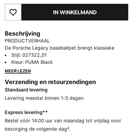
IN WINKELMAND
Toegevoegd aan favorieten
Beschrijving
PRODUCTVERHAAL
De Porsche Legacy baseballpet brengt klassieke
autosportattitude in je dagelijkse rotatie. Een
Stijl
:
027322_01
voorgebogen klep geeft wat schaduw en de snapback
Kleur
:
PUMA Black
sluiting helpt je de perfecte pasvorm te vinden.
MEER LEZEN
ALLE INS EN OUTS
Verzending en retourzendingen
Gemaakt van minstens 50% gerecyclede materialen
Standaard levering
DETAILS
Ontworpen voor: Lifestyle van PUMA
Levering meestal binnen 1-3 dagen.
Gestructureerde pet
Ontwerp met 5 panelen
Express levering**
Hoog profiel
Bestel vóór 14:00 uur van maandag tot vrijdag voor
Voorgebogen klep
bezorging de volgende dag*.