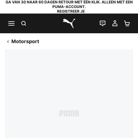
GA VAN 30 NAAR 60 DAGEN RETOUR MET ÉÉN KLIK. ALLEEN MET EEN
PUMA-ACCOUNT.
REGISTREER JE
ZOEKEN
LIVE CHAT
MIJN A
WI
PUMA.com
Motorsport