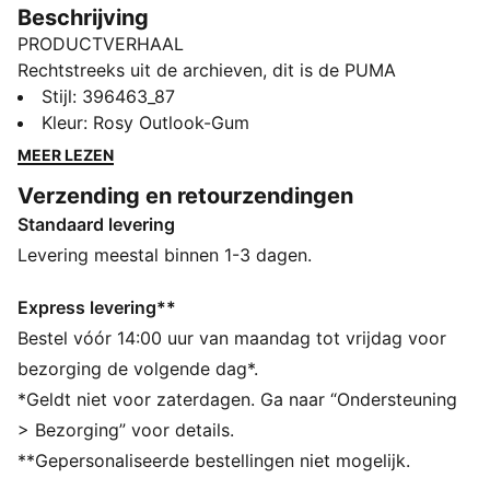
Beschrijving
PRODUCTVERHAAL
Rechtstreeks uit de archieven, dit is de PUMA
Palermo. Deze klassieke terrace-schoenen bouwen
Stijl
:
396463_87
voort op het voetbalerfgoed van PUMA en zijn
Kleur
:
Rosy Outlook-Gum
aantrekkelijk voor de sneakerheads en de mode-
MEER LEZEN
experts van nu. Deze versie heeft een basis van suède
Verzending en retourzendingen
en een leren Formstrip met PUMA-logo in foliedruk.
Standaard levering
ALLE INS EN OUTS
De leerproducten van PUMA ondersteunen
Levering meestal binnen 1-3 dagen.
verantwoorde productie via de Leather Working
Group. www.leatherworkinggroup.com
Express levering**
DETAILS
Bestel vóór 14:00 uur van maandag tot vrijdag voor
Suède basis
bezorging de volgende dag*.
Leren formstrip en FOT
*Geldt niet voor zaterdagen. Ga naar “Ondersteuning
Suède tong en PUMA-label in verlaagd reliëf en mesh
> Bezorging” voor details.
binnenkant
**Gepersonaliseerde bestellingen niet mogelijk.
In Folieprint gedrukt PUMA-logo op klep op het zijvlak