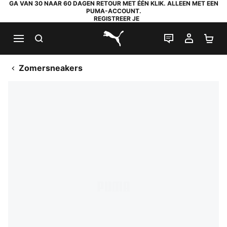
GA VAN 30 NAAR 60 DAGEN RETOUR MET ÉÉN KLIK. ALLEEN MET EEN
PUMA-ACCOUNT.
REGISTREER JE
ZOEKEN
LIVE CHAT
MIJN A
WI
PUMA.com
Zomersneakers