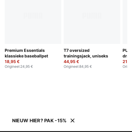
Premium Essentials
T7 oversized
PUM
klassieke baseballpet
trainingsjack, uniseks
draag
18,95 €
44,95 €
21,9
Origineel
:
24,95 €
Origineel
:
84,95 €
Origi
NIEUW HIER? PAK -15%