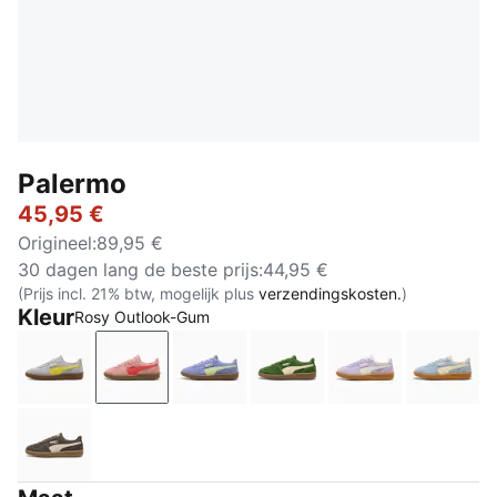
Palermo
45,95 €
Origineel
:
89,95 €
30 dagen lang de beste prijs
:
44,95 €
(Prijs incl. 21% btw, mogelijk plus
verzendingskosten.
)
Kleur
Rosy Outlook-Gum
Vibrant Silver-Gum
Rosy Outlook-Gum
Intense Lavender-Gum
Earthy Green-Buttercre
Light Lavender
Sea Il
Matte Bronze-Silver Fog