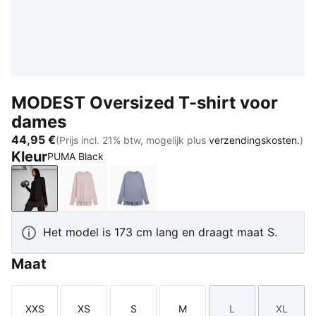
MODEST Oversized T-shirt voor
dames
44,95 €
(Prijs incl. 21% btw, mogelijk plus
verzendingskosten.
)
Kleur
PUMA Black
PUMA Black
Misty Pink
Gray Sky
Het model is 173 cm lang en draagt maat S.
Maat
XXS
XS
S
M
L
XL
Maat
Maat
Maat
Maat
Maat
Maat