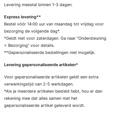
Gemaakt met minstens 90% gerecyclede materialen.
Levering meestal binnen 1-3 dagen.
dryCELL: prestatietechnologie ontworpen om vocht
van het lichaam af te voeren en je tijdens het sporten
Express levering**
vrij te houden van zweet
Bestel vóór 14:00 uur van maandag tot vrijdag voor
DETAILS
bezorging de volgende dag*.
Normale pasvorm
*Geldt niet voor zaterdagen. Ga naar “Ondersteuning
Single jersey materiaal
> Bezorging” voor details.
Verlengd
**Gepersonaliseerde bestellingen niet mogelijk.
Ronde hals
Lange mouwen
Levering gepersonaliseerde artikelen*
PUMA-merkdetails
Voor gepersonaliseerde artikelen geldt een extra
verwerkingstijd van 2-5 werkdagen.
*Als je meerdere artikelen besteld hebt, hou er dan
rekening mee dat alles samen met het
gepersonaliseerde artikel geleverd wordt.