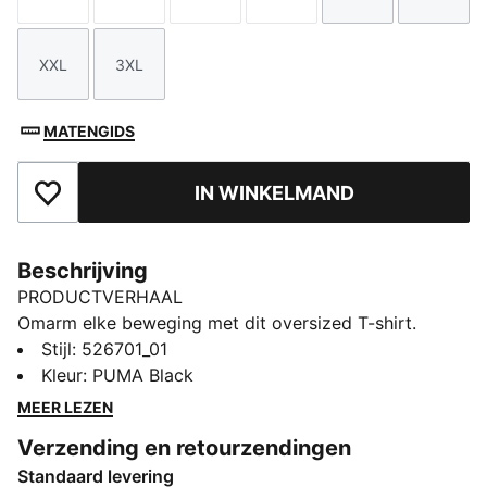
XXL
3XL
Maat
Maat
MATENGIDS
IN WINKELMAND
Toegevoegd aan favorieten
Beschrijving
PRODUCTVERHAAL
Omarm elke beweging met dit oversized T-shirt.
Dankzij de raglanmouwen, zijsplitten en een langere
Stijl
:
526701_01
lengte voor maximale bedekking is het ontworpen
Kleur
:
PUMA Black
voor vrijheid en bescheidenheid. Blijf droog en
MEER LEZEN
zelfverzekerd met PUMA's dryCELL-technologie,
Verzending en retourzendingen
waardoor elke training een fluitje van een cent wordt.
Standaard levering
ALLE INS EN OUTS