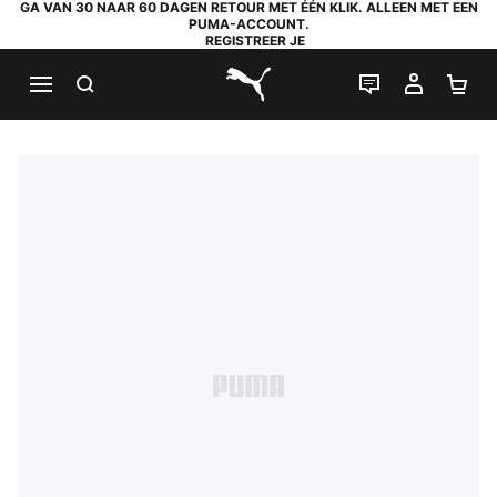
GA VAN 30 NAAR 60 DAGEN RETOUR MET ÉÉN KLIK. ALLEEN MET EEN
PUMA-ACCOUNT.
REGISTREER JE
ZOEKEN
LIVE CHAT
MIJN A
WI
PUMA.com