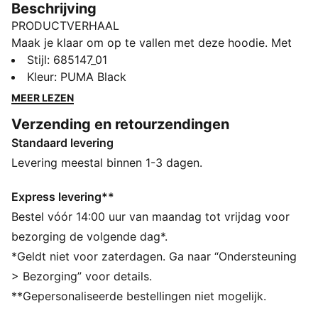
Beschrijving
PRODUCTVERHAAL
Maak je klaar om op te vallen met deze hoodie. Met
opvallende PUMA-graphics, geribbelde boorden en
Stijl
:
685147_01
een nauwsluitende tailleband is hij perfect voor elk
Kleur
:
PUMA Black
avontuur. Blijf moeiteloos koel en comfortabel, waar je
MEER LEZEN
ook heen gaat.
Verzending en retourzendingen
ALLE INS EN OUTS
Standaard levering
Gemaakt van minstens 50% gerecyclede materialen
DETAILS
Levering meestal binnen 1-3 dagen.
Normale pasvorm
Fleece
Express levering**
Normale lengte
Bestel vóór 14:00 uur van maandag tot vrijdag voor
Met capuchon
bezorging de volgende dag*.
Lange mouwen
*Geldt niet voor zaterdagen. Ga naar “Ondersteuning
Kangoeroezak
> Bezorging” voor details.
PUMA voor jongeren: aanbevolen voor oudere
**Gepersonaliseerde bestellingen niet mogelijk.
kinderen tussen 8 en 16 jaar