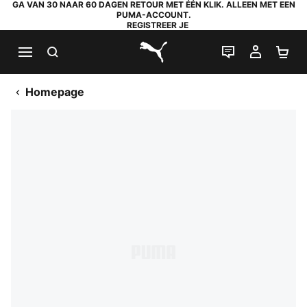
GA VAN 30 NAAR 60 DAGEN RETOUR MET ÉÉN KLIK. ALLEEN MET EEN
PUMA-ACCOUNT.
REGISTREER JE
ZOEKEN
LIVE CHAT
MIJN A
WI
PUMA.com
Homepage