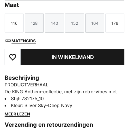
Maat
116
128
140
152
164
176
Maat
Maat
Maat
Maat
Maat
Maat
MATENGIDS
IN WINKELMAND
Toegevoegd aan favorieten
Beschrijving
PRODUCTVERHAAL
De KING Anthem-collectie, met zijn retro-vibes met
een moderne twist, wordt door spelers tijdens hun
Stijl
:
782175_10
walkouts voor elke wedstrijd dragen. Met opvallende,
Kleur
:
Silver Sky-Deep Navy
vintage-geïnspireerde ontwerpen eert deze kleding de
MEER LEZEN
legacy van je club, terwijl je tegelijkertijd je fandom
Verzending en retourzendingen
laat zien. Of het nu op het veld is of daarbuiten, deze