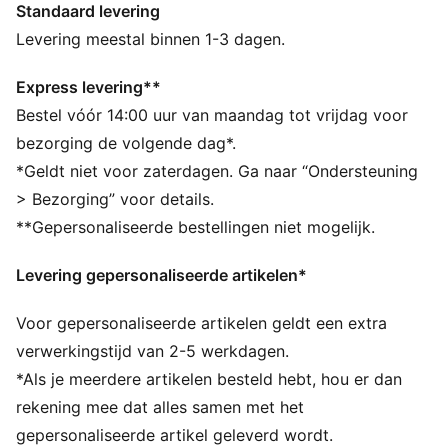
Standaard levering
collectie biedt tijdloze stijl en eigentijds comfort,
waarmee het een echt symbool van loyaliteit en
Levering meestal binnen 1-3 dagen.
traditie is.
ALLE INS EN OUTS
Express levering**
dryCELL: zeer functionele materialen voeren het
Bestel vóór 14:00 uur van maandag tot vrijdag voor
zweet af van je huid, zodat je lichaam droog en
bezorging de volgende dag*.
comfortabel blijft tijdens het sporten
*Geldt niet voor zaterdagen. Ga naar “Ondersteuning
Gemaakt met minstens 50% gerecyclede materialen.
> Bezorging” voor details.
DETAILS
**Gepersonaliseerde bestellingen niet mogelijk.
Pasvorm: Normaal
Hoofdmateriaal 2: Spacer
Levering gepersonaliseerde artikelen*
Hals: Kraag
Lange mouwen
Voor gepersonaliseerde artikelen geldt een extra
Sluiting: Volledige rits
Lengte: Standaard jack
verwerkingstijd van 2-5 werkdagen.
Branding van de club en van PUMA
*Als je meerdere artikelen besteld hebt, hou er dan
PUMA voor jongeren: aanbevolen voor oudere
rekening mee dat alles samen met het
kinderen tussen 8 en 16 jaar
gepersonaliseerde artikel geleverd wordt.