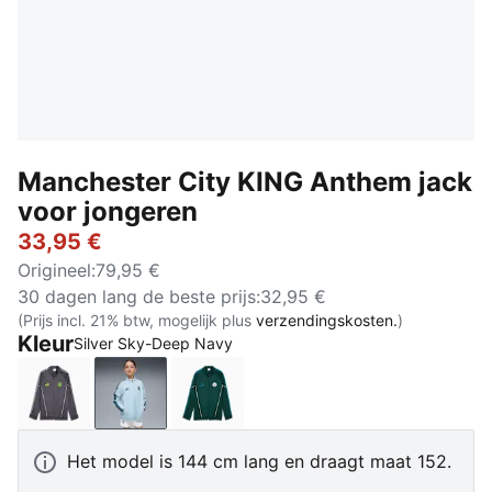
Manchester City KING Anthem jack
voor jongeren
33,95 €
Origineel
:
79,95 €
30 dagen lang de beste prijs
:
32,95 €
(Prijs incl. 21% btw, mogelijk plus
verzendingskosten.
)
Kleur
Silver Sky-Deep Navy
Galactic Gray-Pro Green
Silver Sky-Deep Navy
Green Terrain-Tropical Blue
Het model is 144 cm lang en draagt maat 152.