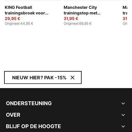
KING Football
Manchester City
Manc
trainingsbroek voor
trainingstop met
trai
jongeren
29,95 €
kwartrits voor jongeren
31,95 €
jong
31,9
Origineel
:
44,95 €
Origineel
:
69,95 €
Origi
NIEUW HIER? PAK -15%
ONDERSTEUNING
OVER
BLIJF OP DE HOOGTE