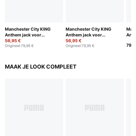
Manchester City KING
Manchester City KING
Manc
Anthem jack voor
Anthem jack voor
Anth
jongeren
56,95 €
jongeren
56,95 €
voor
79,9
Origineel
:
79,95 €
Origineel
:
79,95 €
MAAK JE LOOK COMPLEET