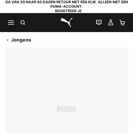
GA VAN 30 NAAR 60 DAGEN RETOUR MET ÉÉN KLIK. ALLEEN MET EEN
PUMA-ACCOUNT.
REGISTREER JE
ZOEKEN
LIVE CHAT
MIJN A
WI
PUMA.com
Jongens