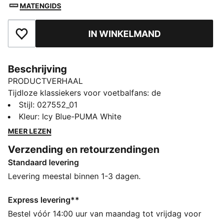
MATENGIDS
IN WINKELMAND
Toegevoegd aan favorieten
Beschrijving
PRODUCTVERHAAL
Tijdloze klassiekers voor voetbalfans: de
ftblEssentials-collectie biedt alledaagse basics met
Stijl
:
027552_01
een frisse, moderne twist. Blijf warm terwijl je je
Kleur
:
Icy Blue-PUMA White
clubtrots toont in een beanie met een Manchester
MEER LEZEN
City-badge en een zachte fleecevoering.
Verzending en retourzendingen
ALLE INS EN OUTS
Standaard levering
Gemaakt van minstens 30% gerecyclede materialen
DETAILS
Levering meestal binnen 1-3 dagen.
Ontworpen voor: Lifestyle van PUMA
Geribbeld breisel
Express levering**
Omgeslagen rand
Bestel vóór 14:00 uur van maandag tot vrijdag voor