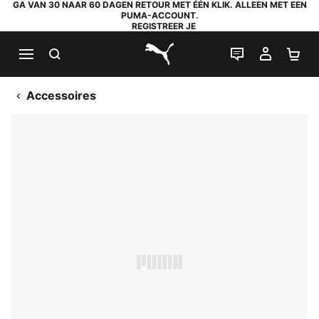
GA VAN 30 NAAR 60 DAGEN RETOUR MET ÉÉN KLIK. ALLEEN MET EEN
PUMA-ACCOUNT.
REGISTREER JE
ZOEKEN
LIVE CHAT
MIJN A
WI
PUMA.com
Accessoires