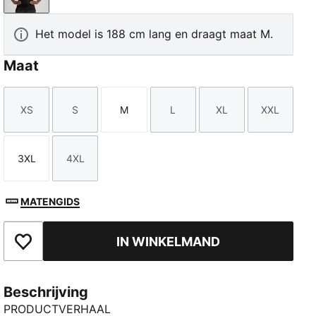
Het model is 188 cm lang en draagt maat M.
Maat
XS
S
M
L
XL
XXL
Maat
Maat
Maat
Maat
Maat
Maat
3XL
4XL
Maat
Maat
MATENGIDS
IN WINKELMAND
Toegevoegd aan favorieten
Beschrijving
PRODUCTVERHAAL