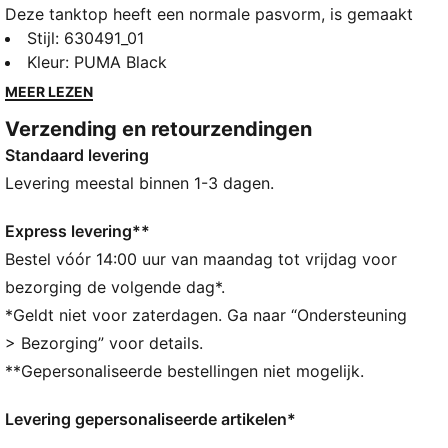
Deze tanktop heeft een normale pasvorm, is gemaakt
van poly-mesh en brengt het PUMA Hoops-logo tot
Stijl
:
630491_01
leven. Perfect voor die energieke momenten op of
Kleur
:
PUMA Black
naast het veld.
MEER LEZEN
ALLE INS EN OUTS
Verzending en retourzendingen
Gemaakt van 100% gerecycled materiaal, exclusief
Standaard levering
biezen en decoraties
DETAILS
Levering meestal binnen 1-3 dagen.
Normale pasvorm
Mouwloos
Express levering**
Normale lengte
Bestel vóór 14:00 uur van maandag tot vrijdag voor
Lichtgewicht, ademende polyester mesh
bezorging de volgende dag*.
PUMA-merkdetails
*Geldt niet voor zaterdagen. Ga naar “Ondersteuning
> Bezorging” voor details.
**Gepersonaliseerde bestellingen niet mogelijk.
Levering gepersonaliseerde artikelen*