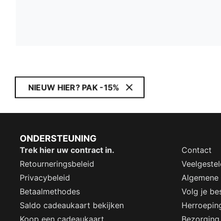
NIEUW HIER? PAK -15%
ONDERSTEUNING
Trek hier uw contract in.
Contact
Retourneringsbeleid
Veelgeste
Privacybeleid
Algemene
Betaalmethodes
Volg je bes
Saldo cadeaukaart bekijken
Herroepin
Koop een cadeaukaart
Bezorging