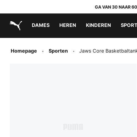
GA VAN 30 NAAR 6
DAMES
HEREN
KINDEREN
SPOR
PUMA.com
PUMA x TRANSFORMERS
PUMA x DORA THE EXPLORER
Makkelijk aan te trekken schoenen
Homepage
Sporten
Jaws Core Basketbaltan