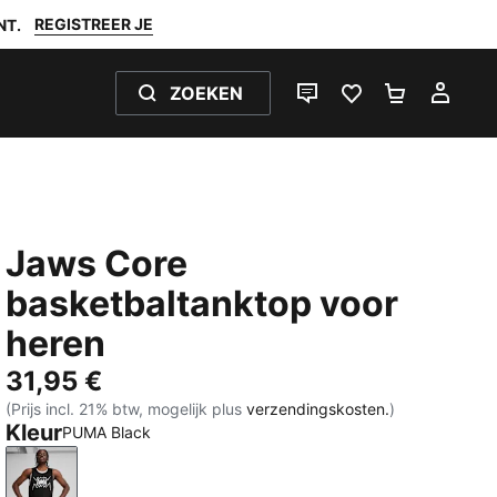
REGISTREER JE
NT.
ZOEKEN
LIVE CHAT
FAVORIETEN 0
WINKELW
MIJ
Jaws Core
basketbaltanktop voor
heren
31,95 €
(Prijs incl. 21% btw, mogelijk plus
verzendingskosten.
)
Kleur
PUMA Black
PUMA Black