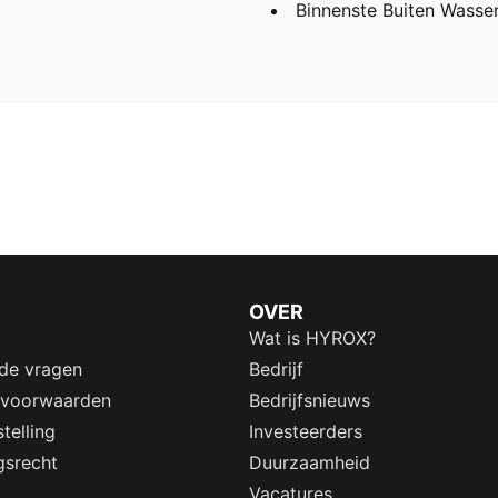
Binnenste Buiten Wassen
OVER
Wat is HYROX?
lde vragen
Bedrijf
 voorwaarden
Bedrijfsnieuws
telling
Investeerders
gsrecht
Duurzaamheid
Vacatures