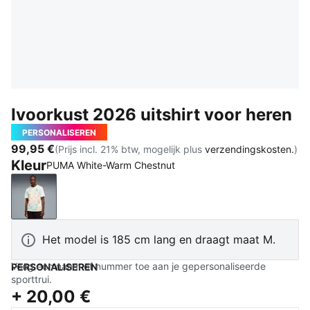
Ivoorkust 2026 uitshirt voor heren
PERSONALISEREN
99,95 €
(Prijs incl. 21% btw, mogelijk plus
verzendingskosten.
)
Kleur
PUMA White-Warm Chestnut
PUMA White-Warm Chestnut
Het model is 185 cm lang en draagt maat M.
Voeg een naam of nummer toe aan je gepersonaliseerde
PERSONALISEREN
sporttrui.
+
20,00 €