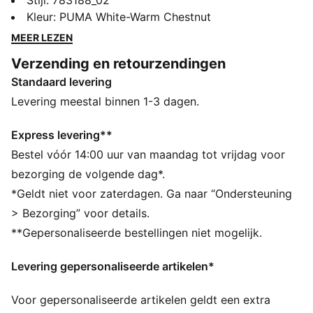
voor stijl en de iconische streetwear-invloeden van het
Stijl
:
783188_02
land. Wit, met zachte oranje en groene accenten,
Kleur
:
PUMA White-Warm Chestnut
expressief, vol karakter en klaar voor het
MEER LEZEN
wereldtoneel. Het replicashirt combineert dezelfde
Verzending en retourzendingen
look, alsof hij tijdens de wedstrijd gedragen is, met
Standaard levering
een casual model, details en materialen die ideaal zijn
voor zowel de wedstrijddag als voor dagelijks
Levering meestal binnen 1-3 dagen.
gebruik.
ALLE INS EN OUTS
Express levering**
VOCHTBEHEERSING: Technische dryCELL-materialen
Bestel vóór 14:00 uur van maandag tot vrijdag voor
voeren vocht van de huid af zodat je droog en
bezorging de volgende dag*.
comfortabel blijft
*Geldt niet voor zaterdagen. Ga naar “Ondersteuning
Als onderdeel van het RE:FIBRE programma is dit
> Bezorging” voor details.
kledingstuk gemaakt van minstens 95% gerecycled
**Gepersonaliseerde bestellingen niet mogelijk.
materiaal uit textielafval en andere gebruikte
materialen.
Levering gepersonaliseerde artikelen*
DETAILS
Pasvorm: Normaal
Voor gepersonaliseerde artikelen geldt een extra
Type hoofdmateriaal: Dubbelzijdig jacquard