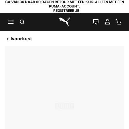
GA VAN 30 NAAR 60 DAGEN RETOUR MET ÉÉN KLIK. ALLEEN MET EEN
PUMA-ACCOUNT.
REGISTREER JE
ZOEKEN
LIVE CHAT
MIJN A
WI
PUMA.com
Ivoorkust