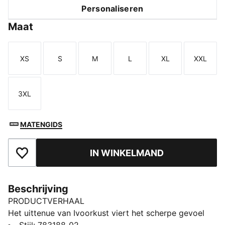
Personaliseren
Maat
XS
S
M
L
XL
XXL
Maat
Maat
Maat
Maat
Maat
Maat
3XL
Maat
MATENGIDS
IN WINKELMAND
Toegevoegd aan favorieten
Beschrijving
PRODUCTVERHAAL
Het uittenue van Ivoorkust viert het scherpe gevoel