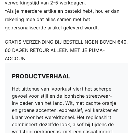
Hals: Ronde hals
verwerkingstijd van 2-5 werkdagen.
Korte mouwen
*Als je meerdere artikelen besteld hebt, hou er dan
Merkdetails van Team en PUMA
rekening mee dat alles samen met het
Panden van mesh voor ventilatie
gepersonaliseerde artikel geleverd wordt.
GRATIS VERZENDING BIJ BESTELLINGEN BOVEN €40.
60 DAGEN RETOUR ALLEEN MET JE PUMA-
ACCOUNT.
PRODUCTVERHAAL
Het uittenue van Ivoorkust viert het scherpe
gevoel voor stijl en de iconische streetwear-
invloeden van het land. Wit, met zachte oranje
en groene accenten, expressief, vol karakter en
klaar voor het wereldtoneel. Het replicashirt
combineert dezelfde look, alsof hij tijdens de
wedstrijd gedragen is, met een casual model,