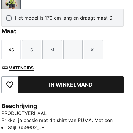
Galactic Gray
Het model is 170 cm lang en draagt maat S.
Maat
XS
S
M
L
XL
Maat
Maat
Maat
Maat
Maat
MATENGIDS
IN WINKELMAND
Toegevoegd aan favorieten
Beschrijving
PRODUCTVERHAAL
Prikkel je passie met dit shirt van PUMA. Met een
dynamische all-over-print, inzetstukken van mesh en
Stijl
:
659902_08