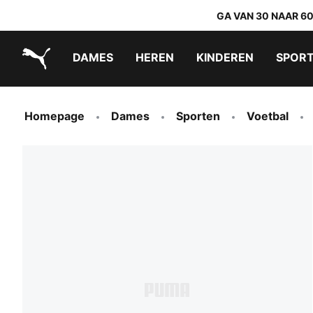
GA VAN 30 NAAR 6
DAMES
HEREN
KINDEREN
SPOR
PUMA.com
PUMA x TRANSFORMERS
PUMA x DORA THE EXPLORER
Makkelijk aan te trekken schoenen
Homepage
Dames
Sporten
Voetbal