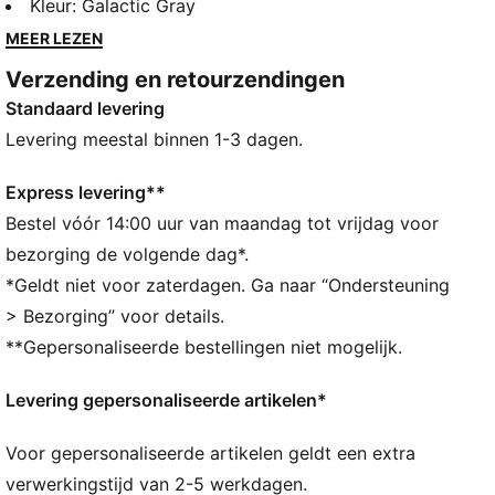
een strak PUMA CAT-logo is hij ontworpen voor
Kleur
:
Galactic Gray
diegenen die zowel prestaties als stijl willen. Maak je
MEER LEZEN
klaar om je eigen weg te banen.
Verzending en retourzendingen
ALLE INS EN OUTS
Standaard levering
Als onderdeel van het RE:FIBRE programma is dit
kledingstuk gemaakt met minstens 95% gerecyclede
Levering meestal binnen 1-3 dagen.
materialen uit textielafval en andere gebruikte
materialen
Express levering**
DETAILS
Bestel vóór 14:00 uur van maandag tot vrijdag voor
Normale pasvorm
bezorging de volgende dag*.
Inzetstukken van mesh zorgen voor ademend
*Geldt niet voor zaterdagen. Ga naar “Ondersteuning
vermogen, perfect voor actief gebruik
> Bezorging” voor details.
Stijlvolle all-over-print op het voorpand voor een
**Gepersonaliseerde bestellingen niet mogelijk.
stoere look
Korte mouwen
Levering gepersonaliseerde artikelen*
PUMA Cat-logo met warmteoverdracht rechts op de
borst
Voor gepersonaliseerde artikelen geldt een extra
verwerkingstijd van 2-5 werkdagen.