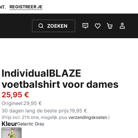
REGISTREER JE
NT.
ZOEKEN
LIVE CHAT
FAVORIETEN 0
WINKELW
MIJ
IndividualBLAZE
voetbalshirt voor dames
25,95 €
Origineel
:
29,95 €
30 dagen lang de beste prijs
:
19,95 €
(Prijs incl. 21% btw, mogelijk plus
verzendingskosten.
)
Kleur
Galactic Gray