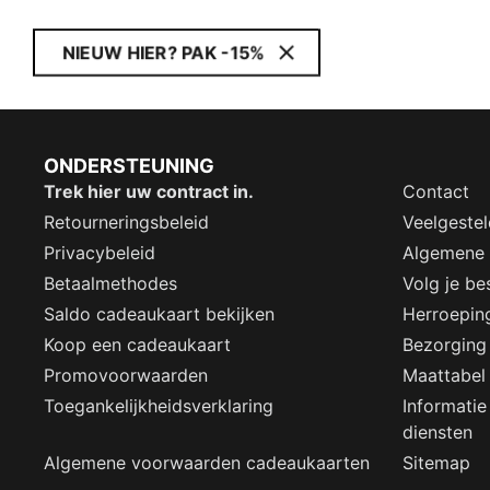
NIEUW HIER? PAK -15%
ONDERSTEUNING
Trek hier uw contract in.
Contact
Retourneringsbeleid
Veelgeste
Privacybeleid
Algemene
Betaalmethodes
Volg je bes
Saldo cadeaukaart bekijken
Herroepin
Koop een cadeaukaart
Bezorging
Promovoorwaarden
Maattabel
Toegankelijkheidsverklaring
Informatie
diensten
Algemene voorwaarden cadeaukaarten
Sitemap