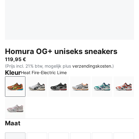
Homura OG+ uniseks sneakers
119,95 €
(Prijs incl. 21% btw, mogelijk plus
verzendingskosten.
)
Kleur
Heat Fire-Electric Lime
Heat Fire-Electric Lime
Matte Silver-PUMA Black
PUMA Black-Flat Medium Gray
Matte Silver-Heat Fire
Mint Tea-Persia
Red F
Misty Pink-Dark Rose
Maat