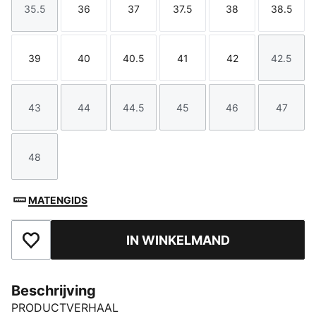
35.5
36
37
37.5
38
38.5
Maat
Maat
Maat
Maat
Maat
Maat
39
40
40.5
41
42
42.5
Maat
Maat
Maat
Maat
Maat
Maat
43
44
44.5
45
46
47
Maat
Maat
Maat
Maat
Maat
Maat
48
Maat
MATENGIDS
IN WINKELMAND
Toegevoegd aan favorieten
Beschrijving
PRODUCTVERHAAL