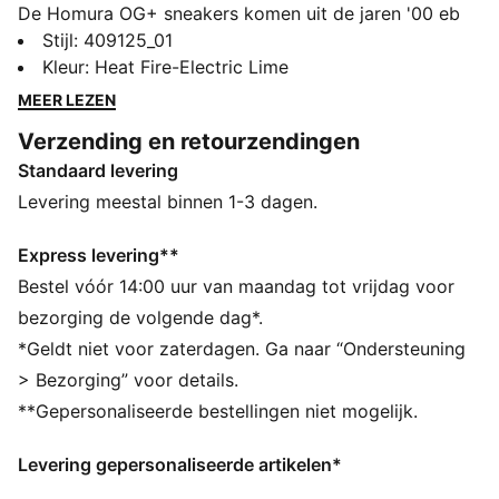
De Homura OG+ sneakers komen uit de jaren '00 eb
geven het echte Y2K-gevoel aan je look. Mesh,
Stijl
:
409125_01
metalen stukjes en doorschijnende details zorgen voor
Kleur
:
Heat Fire-Electric Lime
retro tech-vibes. Dankzij de SOFTFOAM+ demping
MEER LEZEN
heeft de schoen voor zacht comfort.
Verzending en retourzendingen
ALLE INS EN OUTS
Standaard levering
SOFTFOAM+ binnenzool met extra dikke hiel voor
comfort bij het aantrekken.
Levering meestal binnen 1-3 dagen.
DETAILS
Ontworpen voor: Lifestyle van PUMA
Express levering**
Breedte: Normaal
Bestel vóór 14:00 uur van maandag tot vrijdag voor
Sluiting: Veters
bezorging de volgende dag*.
Type hak: Plat
*Geldt niet voor zaterdagen. Ga naar “Ondersteuning
Ventilatie door middel van mesh
> Bezorging” voor details.
Metalen accenten
**Gepersonaliseerde bestellingen niet mogelijk.
PUMA-merkdetails
Levering gepersonaliseerde artikelen*