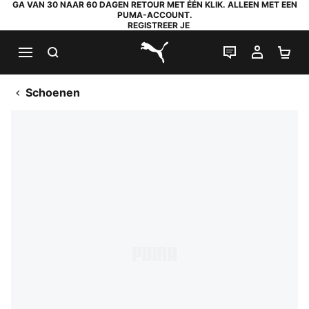
GA VAN 30 NAAR 60 DAGEN RETOUR MET ÉÉN KLIK. ALLEEN MET EEN
PUMA-ACCOUNT.
REGISTREER JE
ZOEKEN
LIVE CHAT
MIJN A
WI
PUMA.com
Schoenen