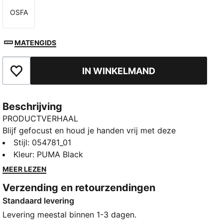
OSFA
Maat
MATENGIDS
IN WINKELMAND
Toegevoegd aan favorieten
Beschrijving
PRODUCTVERHAAL
Blijf gefocust en houd je handen vrij met deze
hardlooparmband. Houd je telefoon en sleutels veilig
Stijl
:
054781_01
met siliconen prints en profiteer van een goede
Kleur
:
PUMA Black
pasvorm met elastisch materiaal. Klaar om te rennen?
MEER LEZEN
PUMA doet het voor je.
Verzending en retourzendingen
DETAILS
Standaard levering
Elastisch materiaal
Klein extra sleutelvakje aan de zijkant
Levering meestal binnen 1-3 dagen.