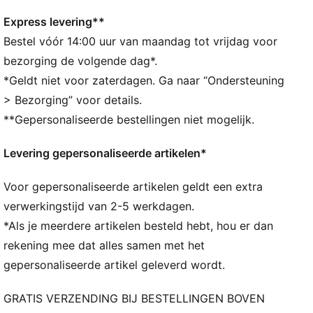
Siliconenprints
Telefoonvak van 145 mm x 85 mm, geschikt voor
Express levering**
iPhone 6 tot iPhone X
Bestel vóór 14:00 uur van maandag tot vrijdag voor
Ademende mesh voor optimale ventilatie
bezorging de volgende dag*.
*Geldt niet voor zaterdagen. Ga naar “Ondersteuning
> Bezorging” voor details.
**Gepersonaliseerde bestellingen niet mogelijk.
Levering gepersonaliseerde artikelen*
Voor gepersonaliseerde artikelen geldt een extra
verwerkingstijd van 2-5 werkdagen.
*Als je meerdere artikelen besteld hebt, hou er dan
rekening mee dat alles samen met het
gepersonaliseerde artikel geleverd wordt.
GRATIS VERZENDING BIJ BESTELLINGEN BOVEN