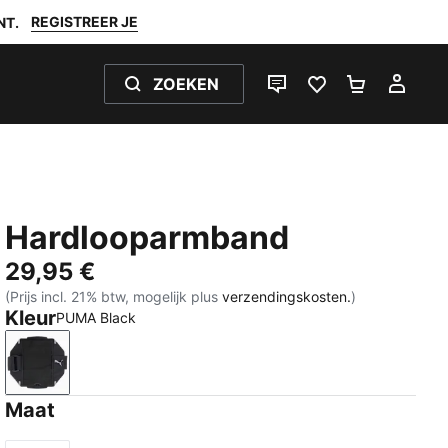
REGISTREER JE
NT.
ZOEKEN
LIVE CHAT
FAVORIETEN 0
WINKELW
MIJ
Hardlooparmband
29,95 €
(Prijs incl. 21% btw, mogelijk plus
verzendingskosten.
)
Kleur
PUMA Black
PUMA Black
Maat