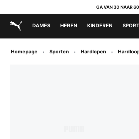
GA VAN 30 NAAR 6
DAMES
HEREN
KINDEREN
SPOR
PUMA.com
PUMA x TRANSFORMERS
PUMA x DORA THE EXPLORER
Makkelijk aan te trekken schoenen
Homepage
Sporten
Hardlopen
Hardloo