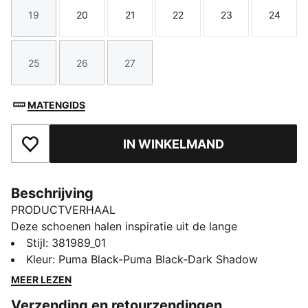
19
20
21
22
23
24
Maat
Maat
Maat
Maat
Maat
Maat
25
26
27
Maat
Maat
Maat
MATENGIDS
IN WINKELMAND
Toegevoegd aan favorieten
Beschrijving
PRODUCTVERHAAL
Deze schoenen halen inspiratie uit de lange
hardlooptraditie van PUMA. Verwen de voetjes van je
Stijl
:
381989_01
baby met ongelooflijk comfort. De schoenen zijn
Kleur
:
Puma Black-Puma Black-Dark Shadow
ontworpen met de innovatieve en verwijderbare
MEER LEZEN
KinderFit-inlegzool van PUMA, plus een IMEVA-
Verzending en retourzendingen