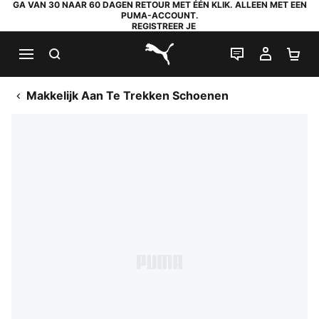
GA VAN 30 NAAR 60 DAGEN RETOUR MET ÉÉN KLIK. ALLEEN MET EEN
PUMA-ACCOUNT.
REGISTREER JE
ZOEKEN
LIVE CHAT
MIJN A
WI
PUMA.com
Makkelijk Aan Te Trekken Schoenen