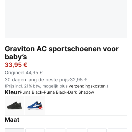
Graviton AC sportschoenen voor
baby’s
33,95 €
Origineel
:
44,95 €
30 dagen lang de beste prijs
:
32,95 €
(Prijs incl. 21% btw, mogelijk plus
verzendingskosten.
)
Kleur
Puma Black-Puma Black-Dark Shadow
Puma Black-Puma Black-Dark Shadow
Clyde Royal-PUMA White-PUMA Black
Maat