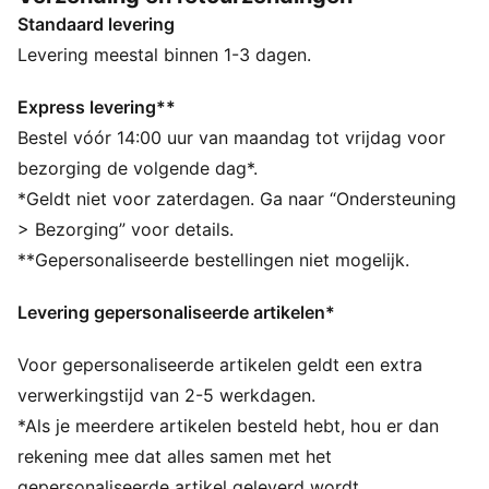
tussenzool. Maar deze schoenen zijn niet alleen
Standaard levering
uitzonderlijk comfortabel, ze hebben ook een
bijzondere look met interessante vormen en texturen
Levering meestal binnen 1-3 dagen.
onder aan de zijkant, wat doet denken aan de
gestanste details van hardloopschoenen.
Express levering**
ALLE INS EN OUTS
Bestel vóór 14:00 uur van maandag tot vrijdag voor
IMEVA: PUMA’s materiaal voor een licht en
bezorging de volgende dag*.
comfortabel gevoel
*Geldt niet voor zaterdagen. Ga naar “Ondersteuning
KinderFit: PUMA’s uitneembare voetbed voor
> Bezorging” voor details.
kindermodellen
**Gepersonaliseerde bestellingen niet mogelijk.
DETAILS
Laag model
Levering gepersonaliseerde artikelen*
Synthetische overlays
Kinder-Fit-inlegzoolprint voor de juiste pasvorm
Voor gepersonaliseerde artikelen geldt een extra
IMEVA-tussenzool met de gestanste look van een
hardloopschoen
verwerkingstijd van 2-5 werkdagen.
Niet-markerende rubberzool
*Als je meerdere artikelen besteld hebt, hou er dan
Vormen en texturen onder aan de zijkant
rekening mee dat alles samen met het
Hielclip geïnspireerd door modulair ontwerp
gepersonaliseerde artikel geleverd wordt.