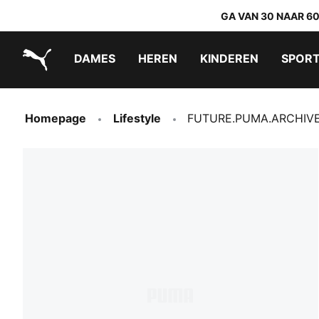
GA VAN 30 NAAR 6
DAMES
HEREN
KINDEREN
SPOR
PUMA.com
PUMA x TRANSFORMERS
PUMA x DORA THE EXPLORER
Makkelijk aan te trekken schoenen
Homepage
Lifestyle
FUTURE.PUMA.ARCHIVE K