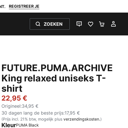
REGISTREER JE
NT.
ZOEKEN
LIVE CHAT
FAVORIETEN 0
WINKELW
MIJ
FUTURE.PUMA.ARCHIVE
King relaxed uniseks T-
shirt
22,95 €
Origineel
:
34,95 €
30 dagen lang de beste prijs
:
17,95 €
(Prijs incl. 21% btw, mogelijk plus
verzendingskosten.
)
Kleur
PUMA Black