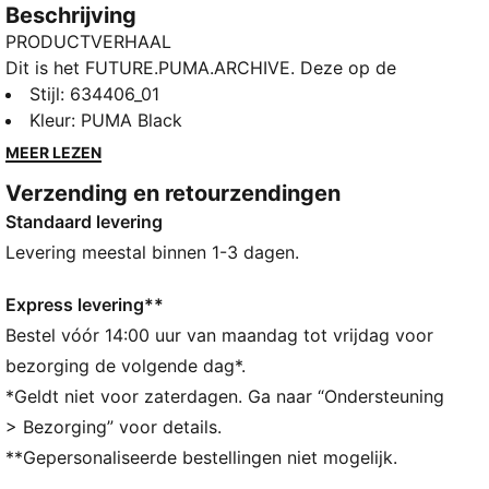
Beschrijving
PRODUCTVERHAAL
Dit is het FUTURE.PUMA.ARCHIVE. Deze op de
straatstijl geïnspireerde collectie combineert de
Stijl
:
634406_01
essentie van ons verleden met de grenzeloze
Kleur
:
PUMA Black
mogelijkheden van onze toekomst. Retro en toch
MEER LEZEN
vooruitstrevend, met dit T-shirt maak je een
Verzending en retourzendingen
statement.
Standaard levering
ALLE INS EN OUTS
Gemaakt met minstens 20% gerecycled katoen.
Levering meestal binnen 1-3 dagen.
DETAILS
Pasvorm: Relaxed
Express levering**
Type hoofdmateriaal: Single jersey
Bestel vóór 14:00 uur van maandag tot vrijdag voor
Lengte: Normaal
bezorging de volgende dag*.
Ronde hals
*Geldt niet voor zaterdagen. Ga naar “Ondersteuning
Korte mouwen
> Bezorging” voor details.
**Gepersonaliseerde bestellingen niet mogelijk.