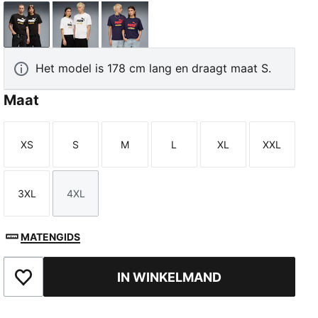
PUMA Black
PUMA White
Deep Plum
Het model is 178 cm lang en draagt maat S.
Maat
XS
S
M
L
XL
XXL
Maat
Maat
Maat
Maat
Maat
Maat
3XL
4XL
Maat
Maat
MATENGIDS
IN WINKELMAND
Toegevoegd aan favorieten