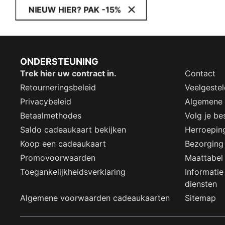
NIEUW HIER? PAK -15%
ONDERSTEUNING
Trek hier uw contract in.
Contact
Retourneringsbeleid
Veelgeste
Privacybeleid
Algemene
Betaalmethodes
Volg je bes
Saldo cadeaukaart bekijken
Herroepin
Koop een cadeaukaart
Bezorging
Promovoorwaarden
Maattabel
Toegankelijkheidsverklaring
Informatie
diensten
Algemene voorwaarden cadeaukaarten
Sitemap