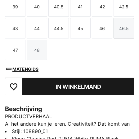
39
40
40.5
41
42
42.5
Maat
Maat
Maat
Maat
Maat
Maat
43
44
44.5
45
46
46.5
Maat
Maat
Maat
Maat
Maat
Maat
47
48
Maat
Maat
MATENGIDS
IN WINKELMAND
Toegevoegd aan favorieten
Beschrijving
PRODUCTVERHAAL
Al het andere kun je leren. Creativiteit? Dat komt van
jou zelf. Laat je skills zien met FUTURE 9 ULTIMATE.
Stijl
:
108890_01
Het vernieuwde FUZIONFIT-bovenwerk beweegt met
Kleur
:
Glowing Red-PUMA White-PUMA Black-