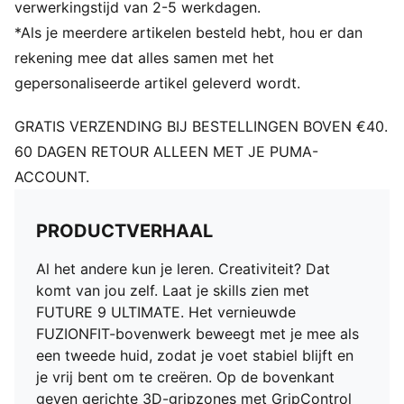
natuurlijke pasvorm ontstaat die je stabiel houdt
verwerkingstijd van 2-5 werkdagen.
zonder je te beperken
*Als je meerdere artikelen besteld hebt, hou er dan
PASVORM: In de basislaag ingebouwde 3D Fuzionpods
rekening mee dat alles samen met het
dempen de bal en houden je bewegingen vrij en
gepersonaliseerde artikel geleverd wordt.
natuurlijk De PWRTAPE over de middenvoet houdt je
voet stevig op zijn plek en zorgt voor stabiliteit
GRATIS VERZENDING BIJ BESTELLINGEN BOVEN €40.
zonder je bewegingen in te perken
60 DAGEN RETOUR ALLEEN MET JE PUMA-
SKILL: Vernieuwde laag van mesh met 3D-gripzones
ACCOUNT.
en een GripControl Pro-afwerking geeft je meer
controle over de bal bij passen, dribbelen en finishen
DETAILS
PRODUCTVERHAAL
Normale tot wijde pasvorm
Type neus: Rond
Al het andere kun je leren. Creativiteit? Dat
Sluiting: Veters
komt van jou zelf. Laat je skills zien met
Type hak: Plat
FUTURE 9 ULTIMATE. Het vernieuwde
Met zijn samenstelling met dubbele dichtheid, ronde
FUZIONFIT-bovenwerk beweegt met je mee als
noppenindeling en noppenvorm die is geoptimaliseerd
een tweede huid, zodat je voet stabiel blijft en
voor gebruik op kunstgras, is de FLEXGILITY-
je vrij bent om te creëren. Op de bovenkant
buitenzool ontworpen voor snelle draaipunten en
geven gerichte 3D-gripzones met GripControl