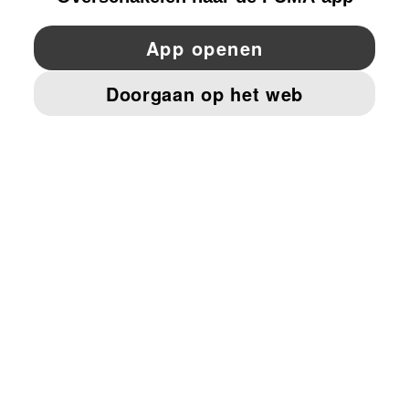
YouTube
Twitter
Pinterest
Instagram
Facebo
© PUMA EUROPE GMBH, 2026. ALLE RECHTEN VOORBEHOUDEN
BEDRIJFSGEGEVENS EN JURIDISCHE GEGEVENS