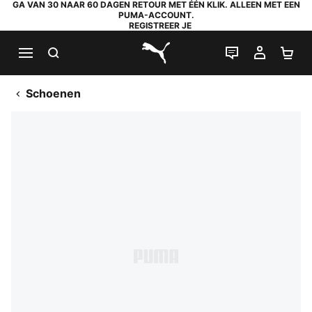
GA VAN 30 NAAR 60 DAGEN RETOUR MET ÉÉN KLIK. ALLEEN MET EEN
PUMA-ACCOUNT.
REGISTREER JE
ZOEKEN
LIVE CHAT
MIJN A
WI
PUMA.com
Schoenen