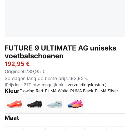
FUTURE 9 ULTIMATE AG uniseks
voetbalschoenen
192,95 €
Origineel
:
239,95 €
30 dagen lang de beste prijs
:
192,95 €
(Prijs incl. 21% btw, mogelijk plus
verzendingskosten.
)
Kleur
Glowing Red-PUMA White-PUMA Black-PUMA Silver
Glowing Red-PUMA White-PUMA Black-PUMA Silver
PUMA Black-Glowing Red-Strong Gray
Icy Blue-Blue Jewel
Poison Pink-Sun Stream
Maat