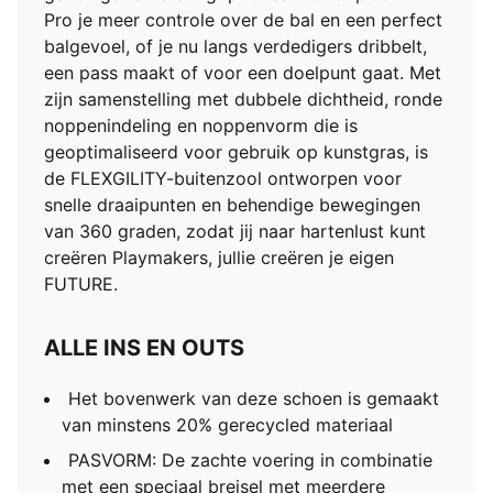
behendige bewegingen van 360 graden
Pro je meer controle over de bal en een perfect
AG: Geschikt voor gebruik op kunstgras
balgevoel, of je nu langs verdedigers dribbelt,
OrthoLite O-Therm™-binnenzool met aerogel
een pass maakt of voor een doelpunt gaat. Met
zijn samenstelling met dubbele dichtheid, ronde
noppenindeling en noppenvorm die is
geoptimaliseerd voor gebruik op kunstgras, is
de FLEXGILITY-buitenzool ontworpen voor
snelle draaipunten en behendige bewegingen
van 360 graden, zodat jij naar hartenlust kunt
creëren Playmakers, jullie creëren je eigen
FUTURE.
ALLE INS EN OUTS
Het bovenwerk van deze schoen is gemaakt
van minstens 20% gerecycled materiaal
PASVORM: De zachte voering in combinatie
met een speciaal breisel met meerdere