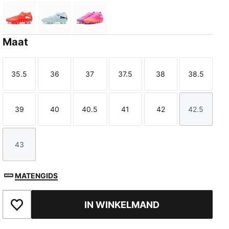
Glowing Red-PUMA White-PUMA Black-PUMA Silver
Icy Blue-Blue Jewel
Poison Pink-Sun Stream-Bright Aq
Maat
35.5
36
37
37.5
38
38.5
Maat
Maat
Maat
Maat
Maat
Maat
39
40
40.5
41
42
42.5
Maat
Maat
Maat
Maat
Maat
Maat
43
Maat
MATENGIDS
IN WINKELMAND
Toegevoegd aan favorieten