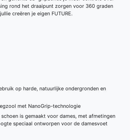
technologie
tsing rond het draaipunt zorgen voor 360 graden
PASVORM DAMES Deze schoen is gemaakt voor
ullie creëren je eigen FUTURE.
dames, met afmetingen zoals volume en wreefhoogte
speciaal ontworpen voor de damesvoet
bruik op harde, natuurlijke ondergronden en
nlegzool met NanoGrip-technologie
choen is gemaakt voor dames, met afmetingen
oogte speciaal ontworpen voor de damesvoet