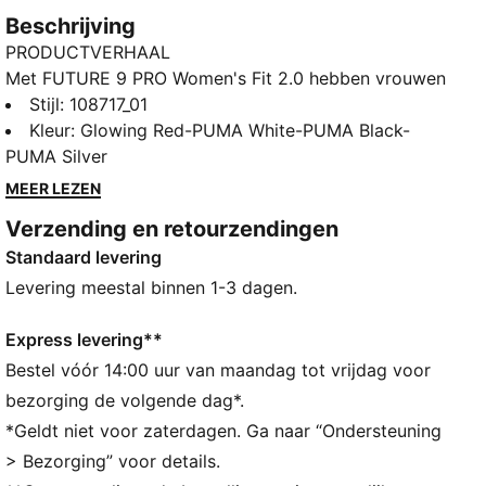
Beschrijving
PRODUCTVERHAAL
Met FUTURE 9 PRO Women's Fit 2.0 hebben vrouwen
echt de FUTURE. De schoen wordt gekenmerkt door
Stijl
:
108717_01
een vernieuwd dubbellaags bovenwerk met
Kleur
:
Glowing Red-PUMA White-PUMA Black-
afmetingen als volume en wreefhoogte die precies
PUMA Silver
zijn afgestemd op de vrouwenvoet. Op de bovenkant
MEER LEZEN
geven gerichte 3D-gripzones je meer controle over
Verzending en retourzendingen
de bal, of je nu langs verdedigers dribbelt, een pass
Standaard levering
maakt of voor een doelpunt gaat. De nopvorm en
plaatsing rond het draaipunt zorgen voor 360 graden
Levering meestal binnen 1-3 dagen.
wendbaarheid en bewegingsvrijheid, zodat je
verdedigers gemakkelijk van je af kunt schudden.
Express levering**
Playmakers, jullie creëren je eigen FUTURE.
Bestel vóór 14:00 uur van maandag tot vrijdag voor
ALLE INS EN OUTS
bezorging de volgende dag*.
PASVORM: De zachte voering in combinatie met een
*Geldt niet voor zaterdagen. Ga naar “Ondersteuning
speciaal breisel met meerdere texturen past zich aan
> Bezorging” voor details.
als een tweede huid, waardoor een nauwsluitende,