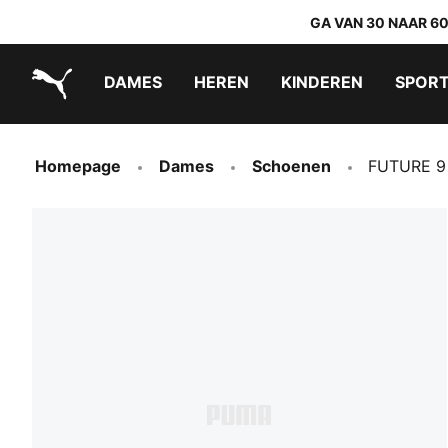
GA VAN 30 NAAR 6
DAMES
HEREN
KINDEREN
SPOR
PUMA.com
PUMA x TRANSFORMERS
PUMA x DORA THE EXPLORER
Makkelijk aan te trekken schoenen
Homepage
Dames
Schoenen
FUTURE 9