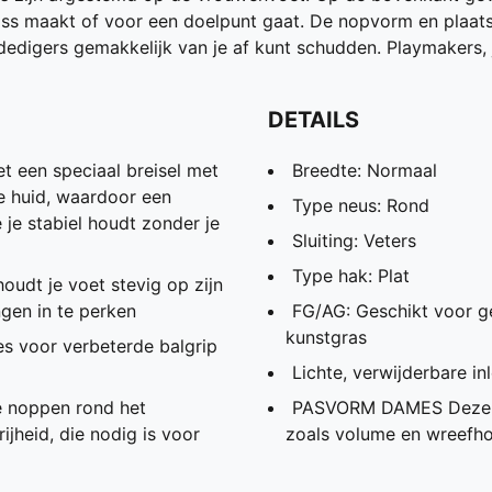
 pass maakt of voor een doelpunt gaat. De nopvorm en plaa
edigers gemakkelijk van je af kunt schudden. Playmakers, j
DETAILS
 een speciaal breisel met
Breedte: Normaal
e huid, waardoor een
Type neus: Rond
 je stabiel houdt zonder je
Sluiting: Veters
Type hak: Plat
dt je voet stevig op zijn
ngen in te perken
FG/AG: Geschikt voor ge
kunstgras
s voor verbeterde balgrip
Lichte, verwijderbare i
 noppen rond het
PASVORM DAMES Deze s
jheid, die nodig is voor
zoals volume en wreefh