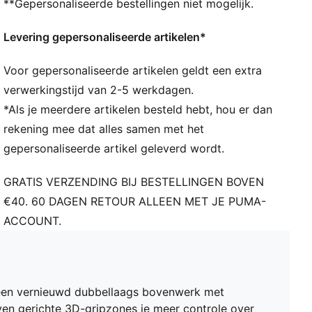
**Gepersonaliseerde bestellingen niet mogelijk.
natuurlijke pasvorm ontstaat die je stabiel houdt
zonder je te beperken
Levering gepersonaliseerde artikelen*
PASVORM: De PWRTAPE over de middenvoet houdt
je voet stevig op zijn plek en zorgt voor stabiliteit
Voor gepersonaliseerde artikelen geldt een extra
zonder je bewegingen in te perken
SKILL: Vernieuwde mesh-laag met 3D-gripzones voor
verwerkingstijd van 2-5 werkdagen.
verbeterde balgrip en controle
*Als je meerdere artikelen besteld hebt, hou er dan
WENDBAARHEID: De vorm en plaatsing van de
rekening mee dat alles samen met het
noppen rond het draaipunt zorgen voor 360 graden
gepersonaliseerde artikel geleverd wordt.
bewegingsvrijheid, die nodig is voor explosieve
richtingsveranderingen
GRATIS VERZENDING BIJ BESTELLINGEN BOVEN
DETAILS
€40. 60 DAGEN RETOUR ALLEEN MET JE PUMA-
Breedte: Normaal
ACCOUNT.
Type neus: Rond
Sluiting: Veters
Type hak: Plat
FG/AG: Geschikt voor gebruik op harde, natuurlijke
ondergronden en kunstgras
en vernieuwd dubbellaags bovenwerk met
Lichte, verwijderbare inlegzool met NanoGrip-
en gerichte 3D-gripzones je meer controle over