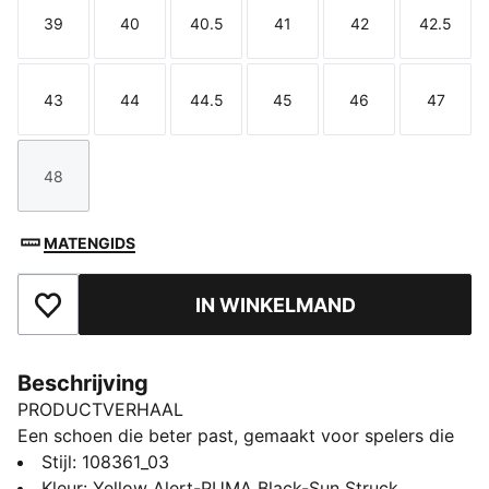
39
40
40.5
41
42
42.5
Maat
Maat
Maat
Maat
Maat
Maat
43
44
44.5
45
46
47
Maat
Maat
Maat
Maat
Maat
Maat
48
Maat
MATENGIDS
IN WINKELMAND
Toegevoegd aan favorieten
Beschrijving
PRODUCTVERHAAL
Een schoen die beter past, gemaakt voor spelers die
het verschil maken. Spelmakers, laat je creativiteit de
Stijl
:
108361_03
vrije loop met FUTURE 8 ULTIMATE. Met een
Kleur
:
Yellow Alert-PUMA Black-Sun Struck