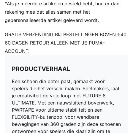
ultieme lockdown en stabiliteit De nieuwe driehoekige
*Als je meerdere artikelen besteld hebt, hou er dan
vorm verbetert de rekbaarheid en het
rekening mee dat alles samen met het
aanpassingsvermogen
gepersonaliseerde artikel geleverd wordt.
DETAILS
Getextureerd mesh met hoge dichtheid en GripControl
GRATIS VERZENDING BIJ BESTELLINGEN BOVEN €40.
Pro verbetert de balcontrole en het balgevoel
60 DAGEN RETOUR ALLEEN MET JE PUMA-
Fuzionpods op het bovenwerk beschermen de voet
ACCOUNT.
zonder de bewegingsvrijheid te beperken
Bovenlaag met viervoudige stretch en PWRTAPE-
lockdown voor de middenvoet zorgen voor een
PRODUCTVERHAAL
dynamische, adaptieve pasvorm
FLEXGILITY-buitenzool is ontworpen voor snelle
Een schoen die beter past, gemaakt voor
pivots en behendige 360-gradenbewegingen die
spelers die het verschil maken. Spelmakers, laat
nodig zijn om de oppositie te slim af te zijn
je creativiteit de vrije loop met FUTURE 8
Lichte, verwijderbare inlegzool met NanoGrip-
ULTIMATE. Met een nauwsluitend bovenwerk,
technologie
PWRTAPE voor ultieme stabiliteit en een
Speel met of zonder veters
FLEXGILITY-buitenzool voor wendbare
Normale tot wijde pasvorm
bewegingen van 360 graden zijn deze schoenen
FG: Geschikt voor gebruik op harde ondergronden
ontworpen voor spelers die klaar zijn om te