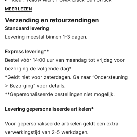
nauwsluitend bovenwerk, PWRTAPE voor ultieme
MEER LEZEN
stabiliteit en een FLEXGILITY-buitenzool voor
Verzending en retourzendingen
wendbare bewegingen van 360 graden zijn deze
Standaard levering
schoenen ontworpen voor spelers die klaar zijn om te
domineren. Draag ze met of zonder veters - het is
Levering meestal binnen 1-3 dagen.
jouw feestje. Maar vergeet niet om grenzen te
verleggen!
Express levering**
ALLE INS EN OUTS
Bestel vóór 14:00 uur van maandag tot vrijdag voor
Bovenwerk gemaakt van ten minste 20% gerecyclede
bezorging de volgende dag*.
materialen
*Geldt niet voor zaterdagen. Ga naar “Ondersteuning
PASVORM #1: Een zeer elastische basislaag op het
> Bezorging” voor details.
bovenwerk in combinatie met extra rekbaar breisel
**Gepersonaliseerde bestellingen niet mogelijk.
dat als een tweede huid aanvoelt en zich dynamisch
aan de vorm en beweging van de voet aanpast
Levering gepersonaliseerde artikelen*
PASVORM #2: Fuzionpods op het bovenwerk
beschermen de voet zonder de bewegingsvrijheid te
Voor gepersonaliseerde artikelen geldt een extra
beperken
PASVORM #3: PWRTAPE over de middenvoet voor
verwerkingstijd van 2-5 werkdagen.