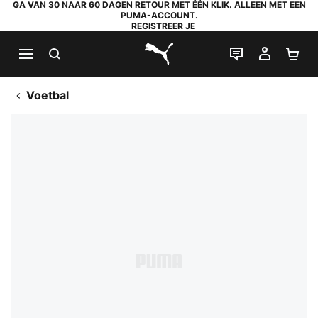
GA VAN 30 NAAR 60 DAGEN RETOUR MET ÉÉN KLIK. ALLEEN MET EEN
PUMA-ACCOUNT.
REGISTREER JE
ZOEKEN
LIVE CHAT
MIJN A
WI
PUMA.com
Voetbal