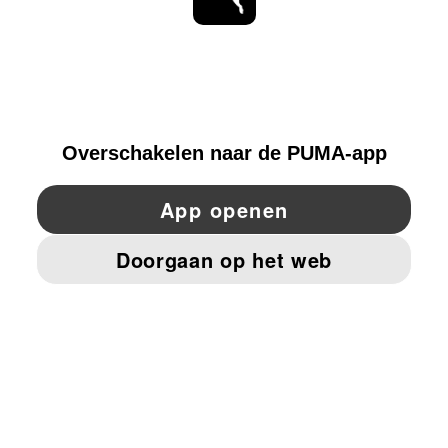
BLIJF OP DE HOOGTE
ONTDEKKEN
NETHERLANDS
YouTube
Twitter
Pinterest
Instagram
Facebo
© PUMA EUROPE GMBH, 2026. ALLE RECHTEN VOORBEHOUDEN
BEDRIJFSGEGEVENS EN JURIDISCHE GEGEVENS