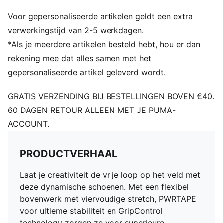
DETAILS
Voor gepersonaliseerde artikelen geldt een extra
Verhoogde meshlijnen en GripControl-technologie
verbeteren de grip en controle van de bal voor een
verwerkingstijd van 2-5 werkdagen.
beter balgevoel
*Als je meerdere artikelen besteld hebt, hou er dan
PWRTAPE over de middenvoet biedt ultieme lockdown
rekening mee dat alles samen met het
en stabiliteit voor verbeterde behendigheid
gepersonaliseerde artikel geleverd wordt.
Het zeer elastische bovenwerk met viervoudige
stretch en de elastische gebreide kraag zorgen voor
GRATIS VERZENDING BIJ BESTELLINGEN BOVEN €40.
een flexibele, stevige en ondersteunende pasvorm
60 DAGEN RETOUR ALLEEN MET JE PUMA-
Lichtgewicht TPU-buitenzool met inschroefbare
ACCOUNT.
metalen noppen
Speel met of zonder veters
MxSG: Geschikt voor gebruik op zachte natuurlijke
PRODUCTVERHAAL
ondergronden
Laat je creativiteit de vrije loop op het veld met
deze dynamische schoenen. Met een flexibel
bovenwerk met viervoudige stretch, PWRTAPE
voor ultieme stabiliteit en GripControl
technology zorgen ze voor superieure