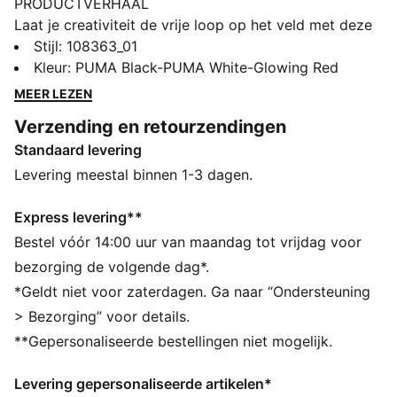
PRODUCTVERHAAL
Laat je creativiteit de vrije loop op het veld met deze
dynamische schoenen. Met een flexibel bovenwerk
Stijl
:
108363_01
met viervoudige stretch, PWRTAPE voor ultieme
Kleur
:
PUMA Black-PUMA White-Glowing Red
stabiliteit en GripControl technology zorgen ze voor
MEER LEZEN
superieure balcontrole. Speel met of zonder veters en
Verzending en retourzendingen
overwin zachte natuurlijke oppervlakken met
Standaard levering
vertrouwen.
ALLE INS EN OUTS
Levering meestal binnen 1-3 dagen.
Bovenwerk gemaakt van ten minste 20% gerecyclede
materialen
Express levering**
PASVORM #1: Zeer elastisch bovenmateriaal
Bestel vóór 14:00 uur van maandag tot vrijdag voor
gecombineerd met een rekbare gebreide kraag voor
bezorging de volgende dag*.
een flexibele, veilige en ondersteunende pasvorm
*Geldt niet voor zaterdagen. Ga naar “Ondersteuning
PASVORM #2: PWRTAPE over de middenvoet voor
> Bezorging” voor details.
ultieme lockdown en stabiliteit
**Gepersonaliseerde bestellingen niet mogelijk.
SKILL: Combinatie van verhoogde meshlijnen en
GripControl-technologie voor verbeterde balgrip en
Levering gepersonaliseerde artikelen*
controle