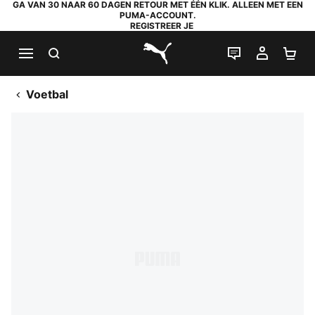
GA VAN 30 NAAR 60 DAGEN RETOUR MET ÉÉN KLIK. ALLEEN MET EEN
PUMA-ACCOUNT.
REGISTREER JE
ZOEKEN
LIVE CHAT
MIJN A
WI
PUMA.com
Voetbal