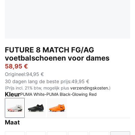
FUTURE 8 MATCH FG/AG
voetbalschoenen voor dames
58,95 €
Origineel
:
94,95 €
30 dagen lang de beste prijs
:
49,95 €
(Prijs incl. 21% btw, mogelijk plus
verzendingskosten.
)
Kleur
PUMA White-PUMA Black-Glowing Red
PUMA White-PUMA Black-Glowing Red
PUMA Black-Fizzy Light-Green Terrain
Heat Fire-PUMA Black-Ravish
Maat