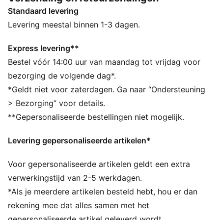
en plaatsing rond het draaipunt zorgen voor 360
Standaard levering
graden wendbaarheid en bewegingsvrijheid, zodat je
verdedigers gemakkelijk van je af kunt schudden.
Levering meestal binnen 1-3 dagen.
ALLE INS EN OUTS
VOOR HAAR GEMAAKT: Deze schoen is gemaakt voor
Express levering**
dames, met afmetingen zoals volume en wreefhoogte
Bestel vóór 14:00 uur van maandag tot vrijdag voor
speciaal ontworpen voor de damesvoet
bezorging de volgende dag*.
Het bovenwerk van de schoenen is gemaakt met
*Geldt niet voor zaterdagen. Ga naar “Ondersteuning
minstens 20% gerecyclede materialen.
> Bezorging” voor details.
DETAILS
**Gepersonaliseerde bestellingen niet mogelijk.
Breedte: Normaal
Combinatie van verhoogde meshlijnen en GripControl-
Levering gepersonaliseerde artikelen*
technologie voor extra balgrip en controle
Sluiting: Veters
Voor gepersonaliseerde artikelen geldt een extra
Zacht, lichtgewicht bovenwerk van mesh met een
elastische gebreide kraag en een halfhoog model om
verwerkingstijd van 2-5 werkdagen.
de pasvorm, het comfort en de ondersteuning te
*Als je meerdere artikelen besteld hebt, hou er dan
verbeteren
rekening mee dat alles samen met het
Type hak: Plat
gepersonaliseerde artikel geleverd wordt.