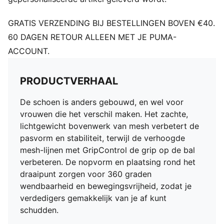
Voering: Van stof
Ondersteuningstape over de middenvoet voor
GRATIS VERZENDING BIJ BESTELLINGEN BOVEN €40.
lockdown en stabiliteit
60 DAGEN RETOUR ALLEEN MET JE PUMA-
Ondergrond: Harde ondergrond/kunstmatige
ACCOUNT.
ondergrond
Innovatief noppenontwerp, -oriëntatie en -plaatsing
voor snelle pivots en 360 graden wendbaarheid op
PRODUCTVERHAAL
zowel stevige ondergrond als kunstgras
De schoen is anders gebouwd, en wel voor
vrouwen die het verschil maken. Het zachte,
lichtgewicht bovenwerk van mesh verbetert de
pasvorm en stabiliteit, terwijl de verhoogde
mesh-lijnen met GripControl de grip op de bal
verbeteren. De nopvorm en plaatsing rond het
draaipunt zorgen voor 360 graden
wendbaarheid en bewegingsvrijheid, zodat je
verdedigers gemakkelijk van je af kunt
schudden.