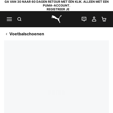
GA VAN 30 NAAR 60 DAGEN RETOUR MET ÉÉN KLIK. ALLEEN MET EEN
PUMA-ACCOUNT.
REGISTREER JE
ZOEKEN
LIVE CHAT
MIJN A
WI
PUMA.com
Voetbalschoenen