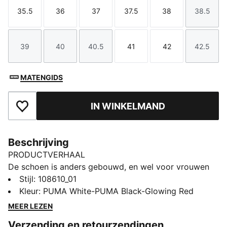
35.5
36
37
37.5
38
38.5
Maat
Maat
Maat
Maat
Maat
Maat
39
40
40.5
41
42
42.5
Maat
Maat
Maat
Maat
Maat
Maat
MATENGIDS
IN WINKELMAND
Toegevoegd aan favorieten
Beschrijving
PRODUCTVERHAAL
De schoen is anders gebouwd, en wel voor vrouwen
die het verschil maken. Het zachte, lichtgewicht
Stijl
:
108610_01
bovenwerk van mesh verbetert de pasvorm en
Kleur
:
PUMA White-PUMA Black-Glowing Red
stabiliteit, terwijl de verhoogde mesh-lijnen met
MEER LEZEN
GripControl de grip op de bal verbeteren. De nopvorm
Verzending en retourzendingen