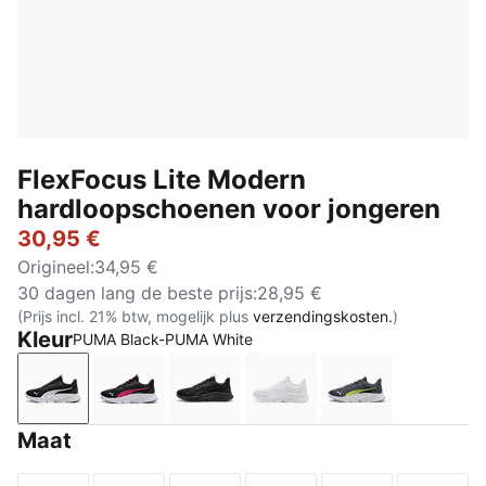
FlexFocus Lite Modern
hardloopschoenen voor jongeren
30,95 €
Origineel
:
34,95 €
30 dagen lang de beste prijs
:
28,95 €
(Prijs incl. 21% btw, mogelijk plus
verzendingskosten.
)
Kleur
PUMA Black-PUMA White
PUMA Black-PUMA White
PUMA Black-PUMA Pink-PUMA White
PUMA Black-Flat Dark Gray
PUMA White-Flat Light G
Strong Gray-P
Maat