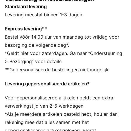
schuimtechnologie voor lichtgewicht comfort en een
Standaard levering
buitenzool met rubber op sepcifieke plaatsen voor
extra duurzaamheid.
Levering meestal binnen 1-3 dagen.
ALLE INS EN OUTS
Het bovenwerk van de schoenen is gemaakt van
Express levering**
minstens 20% gerecyclede materialen en de onderkant
Bestel vóór 14:00 uur van maandag tot vrijdag voor
is gemaakt van minstens 10% gerecyclede materialen
bezorging de volgende dag*.
DETAILS
*Geldt niet voor zaterdagen. Ga naar “Ondersteuning
Normale breedte
> Bezorging” voor details.
Bovenwerk van textiel
**Gepersonaliseerde bestellingen niet mogelijk.
Vetersluiting
PumaLite-tussenzool
Levering gepersonaliseerde artikelen*
Buitenzool van EVA en gezoneerd rubber voor extra
duurzaamheid
Voor gepersonaliseerde artikelen geldt een extra
PUMA voor jongeren: aanbevolen voor oudere
kinderen tussen 8 en 16 jaar
verwerkingstijd van 2-5 werkdagen.
*Als je meerdere artikelen besteld hebt, hou er dan
rekening mee dat alles samen met het
gepersonaliseerde artikel geleverd wordt.