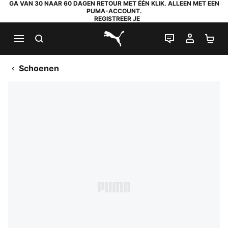
GA VAN 30 NAAR 60 DAGEN RETOUR MET ÉÉN KLIK. ALLEEN MET EEN
PUMA-ACCOUNT.
REGISTREER JE
ZOEKEN
LIVE CHAT
MIJN A
WI
PUMA.com
Schoenen