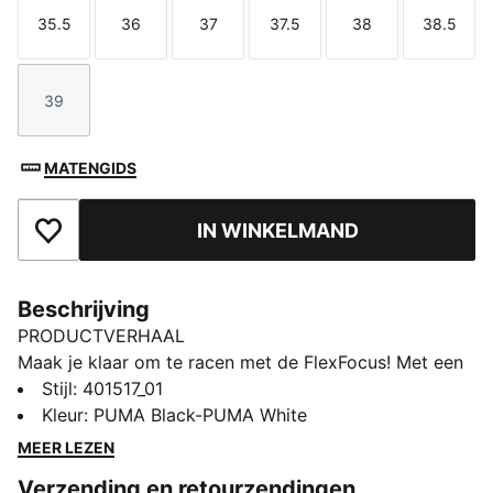
35.5
36
37
37.5
38
38.5
Maat
Maat
Maat
Maat
Maat
Maat
39
Maat
MATENGIDS
IN WINKELMAND
Toegevoegd aan favorieten
Beschrijving
PRODUCTVERHAAL
Maak je klaar om te racen met de FlexFocus! Met een
modern, veelzijdig ontwerp, lichtgewicht comfort en
Stijl
:
401517_01
een ademend bovenwerk van mesh zijn deze
Kleur
:
PUMA Black-PUMA White
schoenen perfect voor mensen die graag snel
MEER LEZEN
bewegen. Ze zijn voorzien van onze PUMALite-
Verzending en retourzendingen