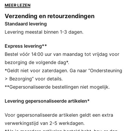
ontwerp dat een eerbetoon is aan de kleurstelling van
MEER LEZEN
de auto. Het is perfect om je steun te tonen wanneer
Verzending en retourzendingen
Ferrari 's werelds moeilijkste circuits aangaat.
Standaard levering
DETAILS
Pasvorm: Normaal
Levering meestal binnen 1-3 dagen.
Hals: Kraag
Lange mouwen
Express levering**
Sluiting: Volledige sluiting
Bestel vóór 14:00 uur van maandag tot vrijdag voor
Lengte: Standaard jack
bezorging de volgende dag*.
Type hoofdmateriaal: Keperstof
*Geldt niet voor zaterdagen. Ga naar “Ondersteuning
Ferrari HYPERCAR-merkdetails
> Bezorging” voor details.
**Gepersonaliseerde bestellingen niet mogelijk.
Levering gepersonaliseerde artikelen*
Voor gepersonaliseerde artikelen geldt een extra
verwerkingstijd van 2-5 werkdagen.