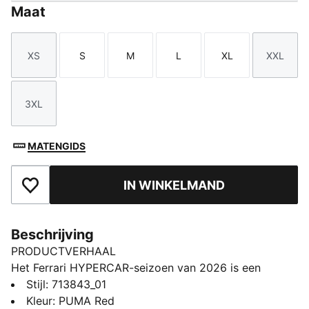
Maat
XS
S
M
L
XL
XXL
Maat
Maat
Maat
Maat
Maat
Maat
3XL
Maat
MATENGIDS
IN WINKELMAND
Toegevoegd aan favorieten
Beschrijving
PRODUCTVERHAAL
Het Ferrari HYPERCAR-seizoen van 2026 is een
statement van de moderne autosport. Dit jack,
Stijl
:
713843_01
gedragen door het Ferrari HYPERCAR-team, heeft een
Kleur
:
PUMA Red