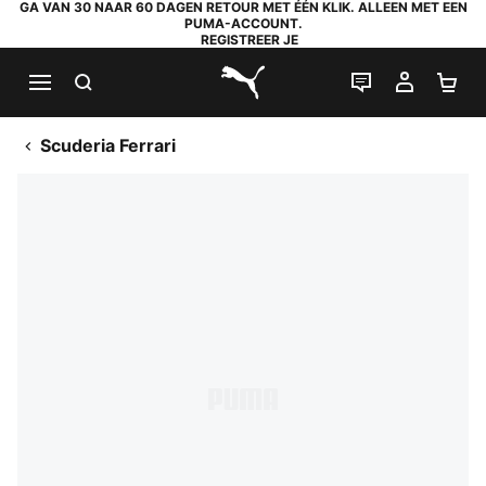
GA VAN 30 NAAR 60 DAGEN RETOUR MET ÉÉN KLIK. ALLEEN MET EEN
PUMA-ACCOUNT.
REGISTREER JE
ZOEKEN
LIVE CHAT
MIJN A
WI
PUMA.com
Scuderia Ferrari