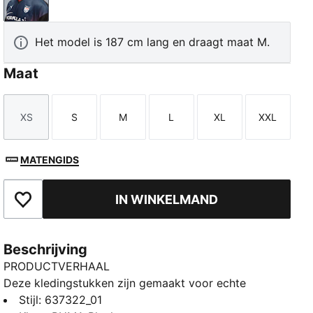
PUMA Black
Het model is 187 cm lang en draagt maat M.
Maat
XS
S
M
L
XL
XXL
Maat
Maat
Maat
Maat
Maat
Maat
MATENGIDS
IN WINKELMAND
Toegevoegd aan favorieten
Beschrijving
PRODUCTVERHAAL
Deze kledingstukken zijn gemaakt voor echte
motorsportliefhebbers en combineren eersteklas
Stijl
:
637322_01