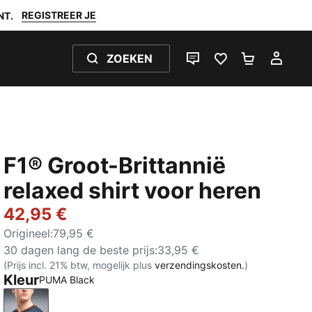
REGISTREER JE
NT.
ZOEKEN
LIVE CHAT
FAVORIETEN 0
WINKELW
MIJ
F1® Groot-Brittannië
relaxed shirt voor heren
42,95 €
Origineel
:
79,95 €
30 dagen lang de beste prijs
:
33,95 €
(Prijs incl. 21% btw, mogelijk plus
verzendingskosten.
)
Kleur
PUMA Black