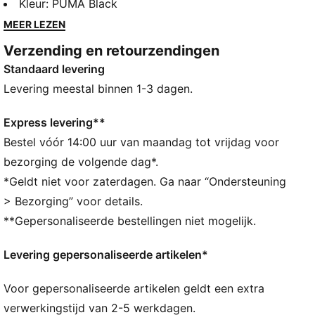
materialen, een dynamisch ontwerp en iconische
Kleur
:
PUMA Black
teamlogo's. Toon je liefde voor Groot-Brittannië in dit
MEER LEZEN
F1®-shirt, waarbij de spanning van het circuit wordt
Verzending en retourzendingen
omgezet in een door voetbal geïnspireerd ontwerp.
Standaard levering
ALLE INS EN OUTS
Als onderdeel van het RE:FIBRE programma is dit
Levering meestal binnen 1-3 dagen.
kledingstuk gemaakt van minstens 95% gerecycled
materiaal uit textielafval en andere gebruikte
Express levering**
materialen.
Bestel vóór 14:00 uur van maandag tot vrijdag voor
DETAILS
bezorging de volgende dag*.
Pasvorm: Relaxed
*Geldt niet voor zaterdagen. Ga naar “Ondersteuning
Hals: Ronde hals
> Bezorging” voor details.
Korte mouwen
**Gepersonaliseerde bestellingen niet mogelijk.
Lengte: Normaal
F1® en PUMA-merkdetails
Levering gepersonaliseerde artikelen*
Voor gepersonaliseerde artikelen geldt een extra
verwerkingstijd van 2-5 werkdagen.