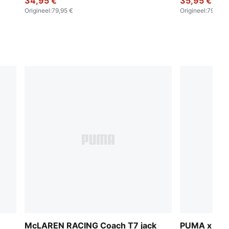
voor heren
34,95 €
35,95 €
Origineel
:
79,95 €
Origineel
:
79,95 €
McLAREN RACING Coach T7 jack
PUMA x AS