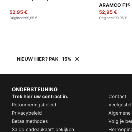
ARAMCO F1®
52,95 €
trainingsjack 
52,95 €
Origineel
:
99,95 €
Origineel
:
99,95 €
NIEUW HIER? PAK -15%
ONDERSTEUNING
Trek hier uw contract in.
Contact
Retourneringsbeleid
Veelgeste
Privacybeleid
Algemene
Betaalmethodes
Volg je bes
Saldo cadeaukaart bekijken
Herroepin