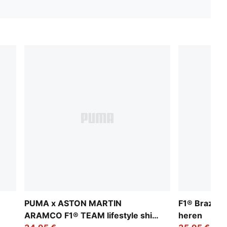
PUMA x ASTON MARTIN
F1® Brazilië
ARAMCO F1® TEAM lifestyle shirt
heren