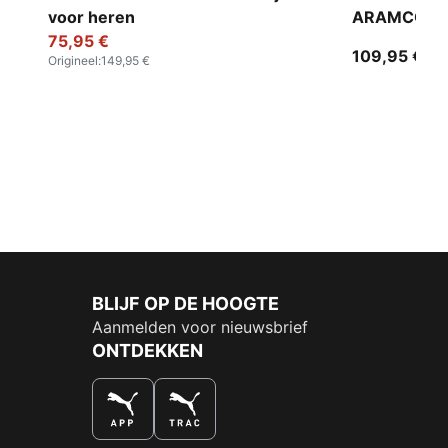
voor heren
ARAMCO F1
75,95 €
trainingsjac
109,95 €
Origineel
:
149,95 €
BLIJF OP DE HOOGTE
Aanmelden voor nieuwsbrief
ONTDEKKEN