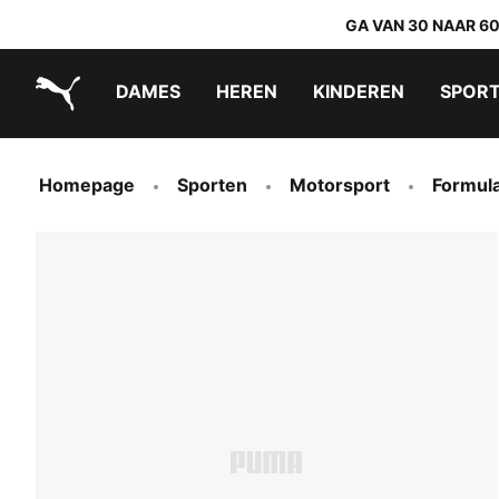
GA VAN 30 NAAR 6
DAMES
HEREN
KINDEREN
SPOR
PUMA.com
PUMA x TRANSFORMERS
PUMA x DORA THE EXPLORER
Makkelijk aan te trekken schoenen
Homepage
Sporten
Motorsport
Formula