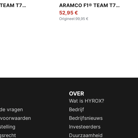
 TEAM T7
ARAMCO F1® TEAM T7
voor heren
trainingsjack voor heren
52,95 €
Origineel
:
99,95 €
OVER
Wat is HYROX?
lde vragen
Bedrijf
 voorwaarden
Bedrijfsnieuws
telling
Investeerders
gsrecht
Duurzaamheid