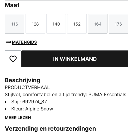
Maat
116
128
140
152
164
176
Maat
Maat
Maat
Maat
Maat
Maat
MATENGIDS
IN WINKELMAND
Toegevoegd aan favorieten
Beschrijving
PRODUCTVERHAAL
Stijlvol, comfortabel en altijd trendy: PUMA Essentials
zijn gemaakt voor ontspannen dagen. Van loungen tot
Stijl
:
692974_87
koffiedrinken en de dagen dat je onderweg bent: deze
Kleur
:
Alpine Snow
kledingstukken bieden de perfecte balans tussen
MEER LEZEN
comfort en stijl. Simpel, veelzijdig en gemaakt om je
Verzending en retourzendingen
de hele dag goed te laten voelen.