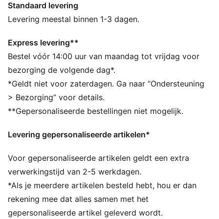
Standaard levering
ALLE INS EN OUTS
Gemaakt met minstens 50% gerecyclede materialen.
Levering meestal binnen 1-3 dagen.
DETAILS
Pasvorm: Normaal
Express levering**
Type hoofdmateriaal: Sweatstof
Bestel vóór 14:00 uur van maandag tot vrijdag voor
Sluiting: Elastische tailleband met trekkoord
bezorging de volgende dag*.
Lengte: Knielengte
*Geldt niet voor zaterdagen. Ga naar “Ondersteuning
Taille: Gemiddeld
> Bezorging” voor details.
Zakken: Zijzak
**Gepersonaliseerde bestellingen niet mogelijk.
Geborduurd PUMA Cat-logo
PUMA voor jongeren: aanbevolen voor oudere
Levering gepersonaliseerde artikelen*
kinderen tussen 8 en 16 jaar
Voor gepersonaliseerde artikelen geldt een extra
verwerkingstijd van 2-5 werkdagen.
*Als je meerdere artikelen besteld hebt, hou er dan
rekening mee dat alles samen met het
gepersonaliseerde artikel geleverd wordt.