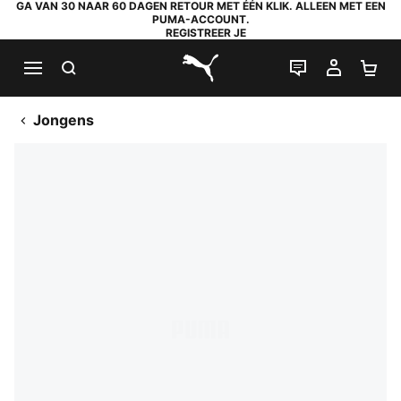
GA VAN 30 NAAR 60 DAGEN RETOUR MET ÉÉN KLIK. ALLEEN MET EEN
PUMA-ACCOUNT.
REGISTREER JE
ZOEKEN
LIVE CHAT
MIJN A
WI
PUMA.com
Jongens