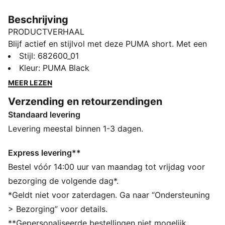
Beschrijving
PRODUCTVERHAAL
Blijf actief en stijlvol met deze PUMA short. Met een
geborduurd Cat-logo en een elastische tailleband met
Stijl
:
682600_01
interne trekkoorden voor een perfecte pasvorm. Deze
Kleur
:
PUMA Black
short is ideaal voor elk avontuur en laat je met gemak
MEER LEZEN
en vertrouwen bewegen.
Verzending en retourzendingen
ALLE INS EN OUTS
Standaard levering
Gemaakt van minstens 20% gerecycled katoen
DETAILS
Levering meestal binnen 1-3 dagen.
Normale pasvorm
Single jersey
Express levering**
Knielengte
Bestel vóór 14:00 uur van maandag tot vrijdag voor
Middelhoge taille
bezorging de volgende dag*.
Zijzak
*Geldt niet voor zaterdagen. Ga naar “Ondersteuning
PUMA-merkdetails
> Bezorging” voor details.
**Gepersonaliseerde bestellingen niet mogelijk.