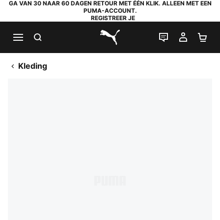
GA VAN 30 NAAR 60 DAGEN RETOUR MET ÉÉN KLIK. ALLEEN MET EEN
PUMA-ACCOUNT.
REGISTREER JE
ZOEKEN
LIVE CHAT
MIJN A
WI
PUMA.com
Kleding