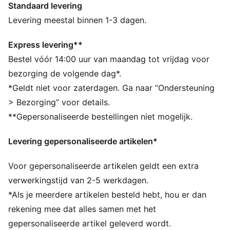
Standaard levering
ALLE INS EN OUTS
UV-bescherming 50+
Levering meestal binnen 1-3 dagen.
Gemaakt met minstens 50% gerecyclede materialen.
DETAILS
Express levering**
Pasvorm: Normaal
Bestel vóór 14:00 uur van maandag tot vrijdag voor
Type hoofdmateriaal: Sweatstof
bezorging de volgende dag*.
Met capuchon
*Geldt niet voor zaterdagen. Ga naar “Ondersteuning
Lange mouwen
> Bezorging” voor details.
Lengte: Normaal
**Gepersonaliseerde bestellingen niet mogelijk.
Geribbelde boorden en zoom
Zakken: Zijzak
Levering gepersonaliseerde artikelen*
Geborduurd PUMA Cat-logo
PUMA voor jongeren: aanbevolen voor oudere
Voor gepersonaliseerde artikelen geldt een extra
kinderen tussen 8 en 16 jaar
verwerkingstijd van 2-5 werkdagen.
*Als je meerdere artikelen besteld hebt, hou er dan
rekening mee dat alles samen met het
gepersonaliseerde artikel geleverd wordt.