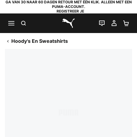
GA VAN 30 NAAR 60 DAGEN RETOUR MET ÉÉN KLIK. ALLEEN MET EEN
PUMA-ACCOUNT.
REGISTREER JE
ZOEKEN
LIVE CHAT
MIJN A
WI
PUMA.com
Hoody's En Sweatshirts