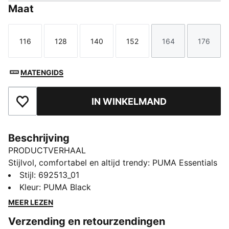
Maat
116
128
140
152
164
176
Maat
Maat
Maat
Maat
Maat
Maat
MATENGIDS
IN WINKELMAND
Toegevoegd aan favorieten
Beschrijving
PRODUCTVERHAAL
Stijlvol, comfortabel en altijd trendy: PUMA Essentials
zijn gemaakt voor ontspannen dagen. Van loungen tot
Stijl
:
692513_01
koffiedrinken en de dagen dat je onderweg bent: deze
Kleur
:
PUMA Black
kledingstukken bieden de perfecte balans tussen
MEER LEZEN
comfort en stijl. Simpel, veelzijdig en gemaakt om je
Verzending en retourzendingen
de hele dag goed te laten voelen.