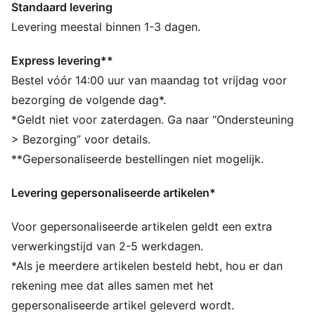
Standaard levering
DETAILS
Strakke pasvorm
Levering meestal binnen 1-3 dagen.
Single jersey materiaal
Normale lengte
Express levering**
Rechte pijpen
Bestel vóór 14:00 uur van maandag tot vrijdag voor
Elastische tailleband
bezorging de volgende dag*.
PUMA-merkdetails
*Geldt niet voor zaterdagen. Ga naar “Ondersteuning
> Bezorging” voor details.
**Gepersonaliseerde bestellingen niet mogelijk.
Levering gepersonaliseerde artikelen*
Voor gepersonaliseerde artikelen geldt een extra
verwerkingstijd van 2-5 werkdagen.
*Als je meerdere artikelen besteld hebt, hou er dan
rekening mee dat alles samen met het
gepersonaliseerde artikel geleverd wordt.