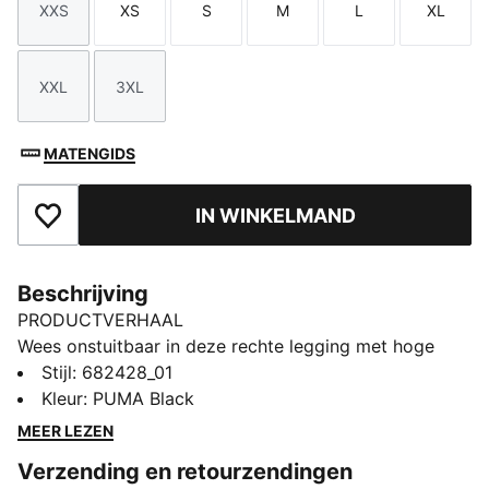
XXS
XS
S
M
L
XL
Maat
Maat
Maat
Maat
Maat
Maat
XXL
3XL
Maat
Maat
MATENGIDS
IN WINKELMAND
Toegevoegd aan favorieten
Beschrijving
PRODUCTVERHAAL
Wees onstuitbaar in deze rechte legging met hoge
taille. Met de elegante PUMA-branding en elastische
Stijl
:
682428_01
tailleband is hij perfect voor elk avontuur. Geef je over
Kleur
:
PUMA Black
aan de PUMA-spirit en laat elke beweging tellen.
MEER LEZEN
ALLE INS EN OUTS
Verzending en retourzendingen
Gemaakt met minstens 20% gerecycled katoen