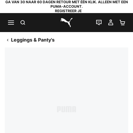
GA VAN 30 NAAR 60 DAGEN RETOUR MET ÉÉN KLIK. ALLEEN MET EEN
PUMA-ACCOUNT.
REGISTREER JE
ZOEKEN
LIVE CHAT
MIJN A
WI
PUMA.com
Leggings & Panty's