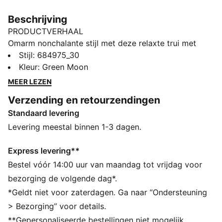
Beschrijving
PRODUCTVERHAAL
Omarm nonchalante stijl met deze relaxte trui met
ronde hals. Met de strakke PUMA-branding is het
Stijl
:
684975_30
perfect voor diegenen die van een relaxte vibe
Kleur
:
Green Moon
houden. Pronk in casual-chic met je PUMA-trots.
MEER LEZEN
ALLE INS EN OUTS
Verzending en retourzendingen
Gemaakt van minstens 50% gerecyclede materialen
Standaard levering
DETAILS
Relaxte pasvorm
Levering meestal binnen 1-3 dagen.
Sweatstof
Normale lengte
Express levering**
Ronde hals
Bestel vóór 14:00 uur van maandag tot vrijdag voor
Met lange mouwen
bezorging de volgende dag*.
Verlaagde schouders
*Geldt niet voor zaterdagen. Ga naar “Ondersteuning
PUMA-merkdetails
> Bezorging” voor details.
**Gepersonaliseerde bestellingen niet mogelijk.