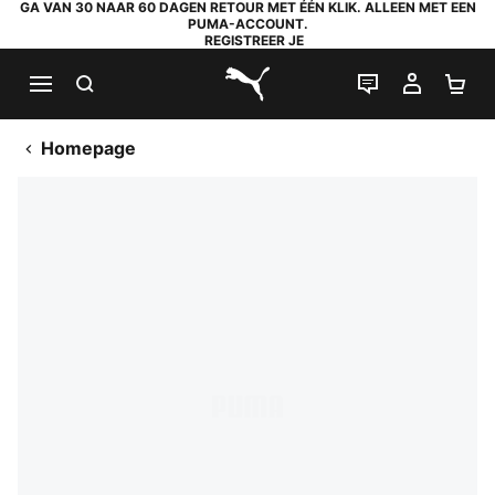
GA VAN 30 NAAR 60 DAGEN RETOUR MET ÉÉN KLIK. ALLEEN MET EEN
PUMA-ACCOUNT.
REGISTREER JE
ZOEKEN
LIVE CHAT
MIJN A
WI
PUMA.com
Homepage