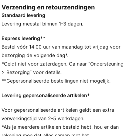
Pride en pluk de dag!
Verzending en retourzendingen
ALLE INS EN OUTS
Standaard levering
Gemaakt met minstens 20% gerecycled katoen
DETAILS
Levering meestal binnen 1-3 dagen.
Normale pasvorm
Single jersey
Express levering**
Normale lengte
Bestel vóór 14:00 uur van maandag tot vrijdag voor
Ronde hals
bezorging de volgende dag*.
Korte mouwen
*Geldt niet voor zaterdagen. Ga naar “Ondersteuning
PUMA-merkdetails
> Bezorging” voor details.
PUMA voor kinderen: aanbevolen voor jonge kinderen
**Gepersonaliseerde bestellingen niet mogelijk.
tussen 4 en 8 jaar
Levering gepersonaliseerde artikelen*
Voor gepersonaliseerde artikelen geldt een extra
verwerkingstijd van 2-5 werkdagen.
*Als je meerdere artikelen besteld hebt, hou er dan
rekening mee dat alles samen met het