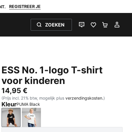
REGISTREER JE
NT.
ZOEKEN
LIVE CHAT
FAVORIETEN 0
WINKELW
MIJ
ESS No. 1-logo T-shirt
voor kinderen
14,95 €
(Prijs incl. 21% btw, mogelijk plus
verzendingskosten.
)
Kleur
PUMA Black
PUMA Black
PUMA White