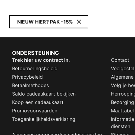
NIEUW HIER? PAK -15%
ONDERSTEUNING
Trek hier uw contract in.
Contact
Retourneringsbeleid
Veelgeste
Privacybeleid
Algemene
Betaalmethodes
Volg je bes
Saldo cadeaukaart bekijken
Herroepin
Koop een cadeaukaart
Bezorging
Promovoorwaarden
Maattabel
Toegankelijkheidsverklaring
Informatie
diensten
Algemene voorwaarden cadeaukaarten
Sitemap