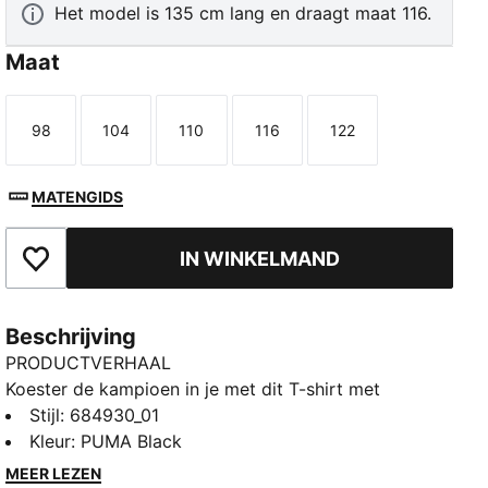
Het model is 135 cm lang en draagt maat 116.
Maat
98
104
110
116
122
Maat
Maat
Maat
Maat
Maat
MATENGIDS
IN WINKELMAND
Toegevoegd aan favorieten
Beschrijving
PRODUCTVERHAAL
Koester de kampioen in je met dit T-shirt met
opvallende rubberen PUMA-logoprint. Ideaal voor wie
Stijl
:
684930_01
graag een statement wil maken en gemaakt voor
Kleur
:
PUMA Black
ultieme stijl en dagelijks gebruik. Pronk met je PUMA
MEER LEZEN