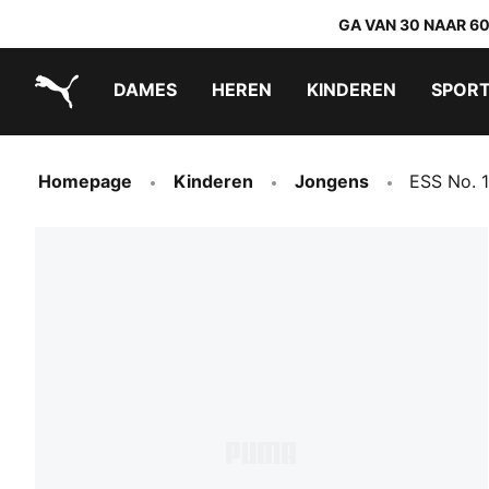
GA VAN 30 NAAR 6
DAMES
HEREN
KINDEREN
SPOR
PUMA.com
PUMA x TRANSFORMERS
PUMA x DORA THE EXPLORER
Makkelijk aan te trekken schoenen
Homepage
Kinderen
Jongens
ESS No. 1