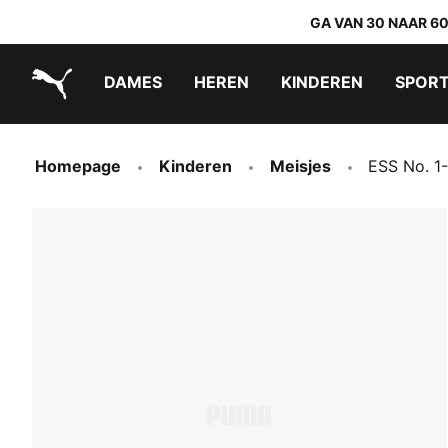
GA VAN 30 NAAR 6
DAMES
HEREN
KINDEREN
SPOR
PUMA.com
PUMA x TRANSFORMERS
PUMA x DORA THE EXPLORER
Makkelijk aan te trekken schoenen
Homepage
Kinderen
Meisjes
ESS No. 1