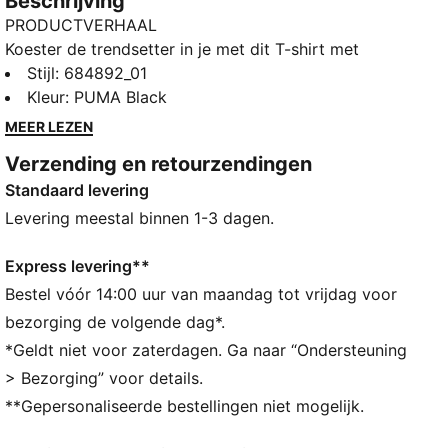
Beschrijving
PRODUCTVERHAAL
Koester de trendsetter in je met dit T-shirt met
opvallend PUMA-logo. Dankzij de normale pasvorm
Stijl
:
684892_01
en zachte katoenmix is dit een veelzijdige keuze voor
Kleur
:
PUMA Black
elk avontuur. Omarm de iconische PUMA-stijl en
MEER LEZEN
maak elke dag bijzonder!
Verzending en retourzendingen
ALLE INS EN OUTS
Standaard levering
Gemaakt van minstens 20% gerecycled katoen
DETAILS
Levering meestal binnen 1-3 dagen.
Normale pasvorm
Single jersey
Express levering**
Normale lengte
Bestel vóór 14:00 uur van maandag tot vrijdag voor
Ronde hals
bezorging de volgende dag*.
Korte mouwen
*Geldt niet voor zaterdagen. Ga naar “Ondersteuning
PUMA-merkdetails
> Bezorging” voor details.
PUMA voor jongeren: aanbevolen voor oudere
**Gepersonaliseerde bestellingen niet mogelijk.
kinderen tussen 8 en 16 jaar