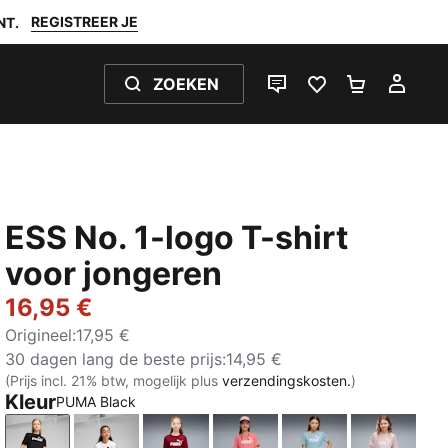
REGISTREER JE
NT.
ZOEKEN
LIVE CHAT
FAVORIETEN 0
WINKELW
MIJ
ESS No. 1-logo T-shirt
voor jongeren
16,95 €
Origineel
:
17,95 €
30 dagen lang de beste prijs
:
14,95 €
(Prijs incl. 21% btw, mogelijk plus
verzendingskosten.
)
Kleur
PUMA Black