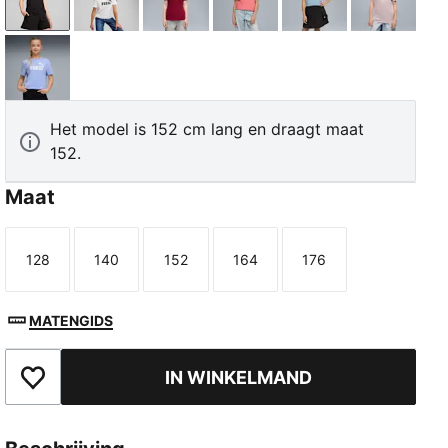
PUMA Black
PUMA White
Garnet Glow
Wild Pink
Seafoam
Misty Pi
Intense Lavender
Het model is 152 cm lang en draagt maat
152.
Maat
128
140
152
164
176
Maat
Maat
Maat
Maat
Maat
MATENGIDS
IN WINKELMAND
Toegevoegd aan favorieten