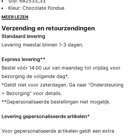
een opvallende rubberen PUMA No. 1-logoprint.
Stijl
:
682533_33
Ontworpen voor wie altijd actief is en de perfecte
Kleur
:
Chocolate Fondue
mix van casual en cool.
MEER LEZEN
ALLE INS EN OUTS
Verzending en retourzendingen
Gemaakt van minstens 20% gerecycled katoen
Standaard levering
DETAILS
Normale pasvorm
Levering meestal binnen 1-3 dagen.
Single jersey
Normale lengte
Express levering**
Ronde hals
Bestel vóór 14:00 uur van maandag tot vrijdag voor
Korte mouwen
bezorging de volgende dag*.
PUMA-merkdetails
*Geldt niet voor zaterdagen. Ga naar “Ondersteuning
> Bezorging” voor details.
**Gepersonaliseerde bestellingen niet mogelijk.
Levering gepersonaliseerde artikelen*
Voor gepersonaliseerde artikelen geldt een extra