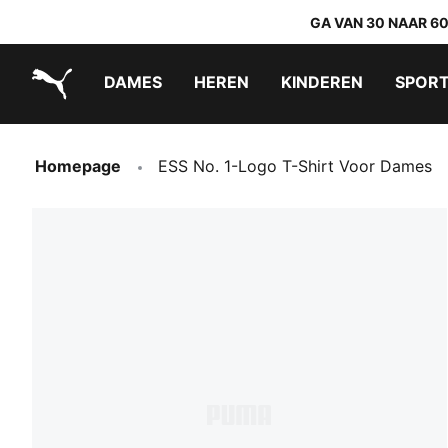
GA VAN 30 NAAR 6
DAMES
HEREN
KINDEREN
SPOR
PUMA.com
PUMA x TRANSFORMERS
PUMA x DORA THE EXPLORER
Makkelijk aan te trekken schoenen
Homepage
ESS No. 1-Logo T-Shirt Voor Dames