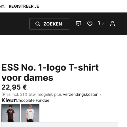
REGISTREER JE
NT.
ZOEKEN
LIVE CHAT
FAVORIETEN 0
WINKELW
MIJ
ESS No. 1-logo T-shirt
voor dames
22,95 €
(Prijs incl. 21% btw, mogelijk plus
verzendingskosten.
)
Kleur
Chocolate Fondue
Chocolate Fondue
White Glow Heather