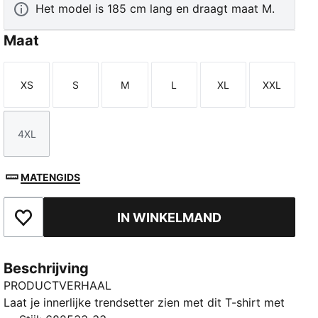
Het model is 185 cm lang en draagt maat M.
Maat
XS
S
M
L
XL
XXL
Maat
Maat
Maat
Maat
Maat
Maat
4XL
Maat
MATENGIDS
IN WINKELMAND
Toegevoegd aan favorieten
Beschrijving
PRODUCTVERHAAL
Laat je innerlijke trendsetter zien met dit T-shirt met