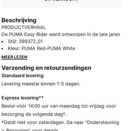
Beschrijving
PRODUCTVERHAAL
De PUMA Easy Rider werd ontworpen in de late jaren
70, toen hardlopen zijn overstap maakte van de
Stijl
:
399372_01
atletiekbaan naar de straat. Vandaag is hij terug voor
Kleur
:
PUMA Red-PUMA White
de dragers van nu, met behoud van zijn klassieke
MEER LEZEN
slanke profiel en vintage vibes. Deze versie, met een
Verzending en retourzendingen
basis van textiel en suèdeleren overlays,geeft elke
Standaard levering
look een vleugje leuke retrostijl!
ALLE INS EN OUTS
Levering meestal binnen 1-3 dagen.
Leather Working Group (LWG): De leerproducten van
PUMA ondersteunen verantwoorde productie via de
Express levering**
Leather Working Group.
Bestel vóór 14:00 uur van maandag tot vrijdag voor
www.leatherworkinggroup.com
bezorging de volgende dag*.
DETAILS
*Geldt niet voor zaterdagen. Ga naar “Ondersteuning
Bovenwerk op nylonbasis
> Bezorging” voor details.