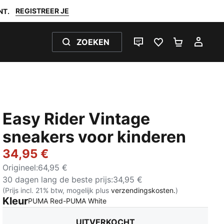
REGISTREER JE
NT.
ZOEKEN
LIVE CHAT
FAVORIETEN 0
WINKELW
MIJ
Easy Rider Vintage
sneakers voor kinderen
34,95 €
Origineel
:
64,95 €
30 dagen lang de beste prijs
:
34,95 €
(Prijs incl. 21% btw, mogelijk plus
verzendingskosten.
)
Kleur
:
Uitverkocht
PUMA Red-PUMA White
UITVERKOCHT