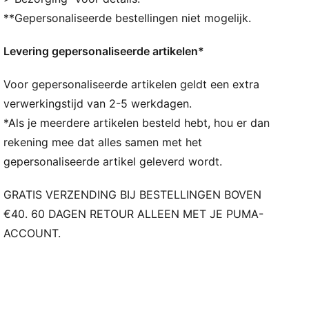
Suède overlays op zijvlak, neus en wreef
**Gepersonaliseerde bestellingen niet mogelijk.
Nylon wreef
Suède veteroogje
Levering gepersonaliseerde artikelen*
Suède hiel met underlay van imitatieleer
Nylon tong
Voor gepersonaliseerde artikelen geldt een extra
PUMA Formstrip van imitatieleer
PUMA-brandingdetails
verwerkingstijd van 2-5 werkdagen.
PUMA voor kinderen: Aanbevolen voor jonge
*Als je meerdere artikelen besteld hebt, hou er dan
kinderen tussen 4 en 8 jaar
rekening mee dat alles samen met het
gepersonaliseerde artikel geleverd wordt.
GRATIS VERZENDING BIJ BESTELLINGEN BOVEN
€40. 60 DAGEN RETOUR ALLEEN MET JE PUMA-
ACCOUNT.