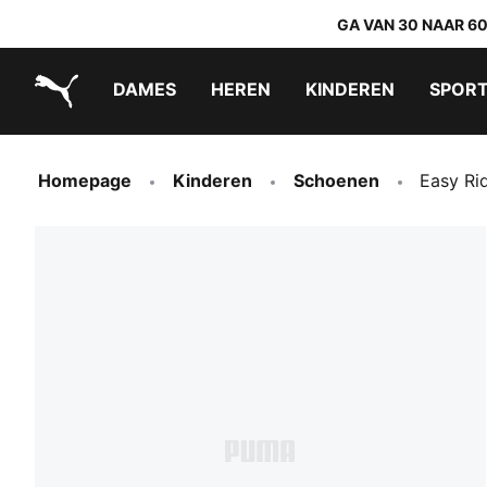
GA VAN 30 NAAR 6
DAMES
HEREN
KINDEREN
SPOR
PUMA.com
PUMA x TRANSFORMERS
PUMA x DORA THE EXPLORER
Makkelijk aan te trekken schoenen
Homepage
Kinderen
Schoenen
Easy Ri