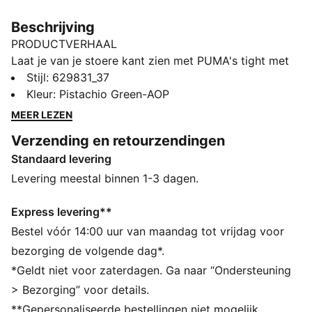
Beschrijving
PRODUCTVERHAAL
Laat je van je stoere kant zien met PUMA's tight met
all-over print. Met een elastische tailleband voor een
Stijl
:
629831_37
stevige pasvorm en een glanzend logo voor een
Kleur
:
Pistachio Green-AOP
tikkeltje flair. Perfect voor wie durft op te vallen en
MEER LEZEN
zelfverzekerd door het leven gaat.
Verzending en retourzendingen
ALLE INS EN OUTS
Standaard levering
Gemaakt van minstens 50% gerecyclede materialen
DETAILS
Levering meestal binnen 1-3 dagen.
Strakke pasvorm
Single jersey materiaal
Express levering**
Ultrakorte lengte
Bestel vóór 14:00 uur van maandag tot vrijdag voor
All-over print
bezorging de volgende dag*.
PUMA-merkdetails
*Geldt niet voor zaterdagen. Ga naar “Ondersteuning
> Bezorging” voor details.
**Gepersonaliseerde bestellingen niet mogelijk.