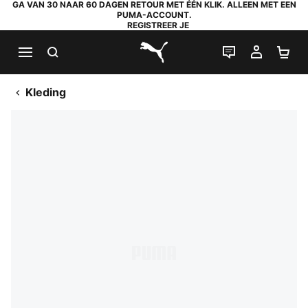
GA VAN 30 NAAR 60 DAGEN RETOUR MET ÉÉN KLIK. ALLEEN MET EEN
PUMA-ACCOUNT.
REGISTREER JE
ZOEKEN
LIVE CHAT
MIJN A
WI
PUMA.com
Kleding