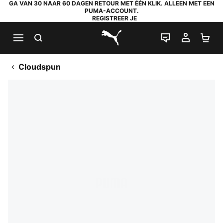
GA VAN 30 NAAR 60 DAGEN RETOUR MET ÉÉN KLIK. ALLEEN MET EEN
PUMA-ACCOUNT.
REGISTREER JE
ZOEKEN
LIVE CHAT
MIJN A
WI
PUMA.com
Cloudspun