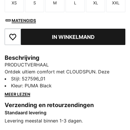
XS
S
M
L
XL
XXL
Maat
Maat
Maat
Maat
Maat
Maat
MATENGIDS
IN WINKELMAND
Toegevoegd aan favorieten
Beschrijving
PRODUCTVERHAAL
Ontdek ultiem comfort met CLOUDSPUN. Deze
hoogwaardige stukken zijn gemaakt van ultrazachte
Stijl
:
527596_01
materialen met viervoudige stretch voor onbeperkte
Kleur
:
PUMA Black
bewegingsvrijheid. Deze broek is gemaakt voor
MEER LEZEN
beweging, waarbij warmCELL-isolatie en dryCELL
Verzending en retourzendingen
ervoor zorgen dat je warm en droog blijft tijdens de
Standaard levering
warming-up.
ALLE INS EN OUTS
Levering meestal binnen 1-3 dagen.
dryCELL: prestatietechnologie ontworpen om vocht