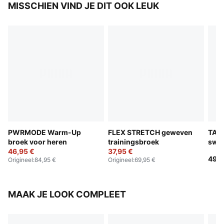
MISSCHIEN VIND JE DIT OOK LEUK
PWRMODE Warm-Up
FLEX STRETCH geweven
TAD
broek voor heren
trainingsbroek
swea
46,95 €
37,95 €
voor
49,9
Origineel
:
84,95 €
Origineel
:
69,95 €
MAAK JE LOOK COMPLEET