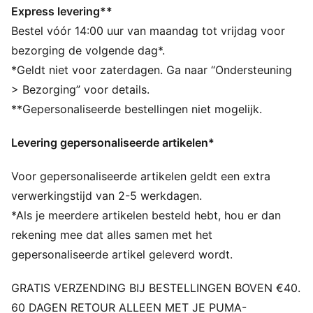
van het lichaam af te voeren en je tijdens het sporten
Express levering**
vrij te houden van zweet
Bestel vóór 14:00 uur van maandag tot vrijdag voor
warmCELL: ademende technologie voor koud weer,
bezorging de volgende dag*.
ontworpen om warmte dicht bij je lichaam vast te
*Geldt niet voor zaterdagen. Ga naar “Ondersteuning
houden en je warm te houden tijdens het sporten
> Bezorging” voor details.
Gemaakt met minstens 50% gerecyclede materialen.
**Gepersonaliseerde bestellingen niet mogelijk.
DETAILS
Pasvorm: Normaal
Levering gepersonaliseerde artikelen*
Hoofdmateriaal 2: Spacer
Hals: Kraag
Voor gepersonaliseerde artikelen geldt een extra
Lange mouwen
Lengte: Normaal
verwerkingstijd van 2-5 werkdagen.
Kangoeroezak
*Als je meerdere artikelen besteld hebt, hou er dan
rekening mee dat alles samen met het
gepersonaliseerde artikel geleverd wordt.
GRATIS VERZENDING BIJ BESTELLINGEN BOVEN €40.
60 DAGEN RETOUR ALLEEN MET JE PUMA-