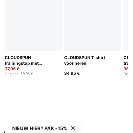
CLOUDSPUN
CLOUDSPUN T-shirt
CLO
trainingstop met
voor heren
trai
kwartrits voor heren
37,95 €
kwar
36,9
34,95 €
Origineel
:
59,95 €
Origi
NIEUW HIER? PAK -15%