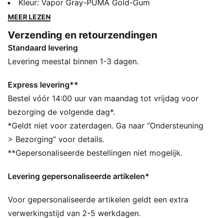
Californische strandsteden. Met de Carina 2.0 Mid
Kleur
:
Vapor Gray-PUMA Gold-Gum
WTR hebben we het zomerse tennismodel aangepast
MEER LEZEN
voor de koudere maanden, zodat jij je favoriete look
Verzending en retourzendingen
het hele jaar door kan dragen. De halfhoge kraag
Standaard levering
biedt extra bedekking en de zachte voering houdt je
voeten heerlijk warm. De bredere, verticale lijnen over
Levering meestal binnen 1-3 dagen.
de tussenzool en de perforaties over de wreef stellen
niet teleur voor een subtiel vleugje stedelijke stijl.
Express levering**
ALLE INS EN OUTS
Bestel vóór 14:00 uur van maandag tot vrijdag voor
Bevat gerecycled materiaal: Gemaakt met ten minste
bezorging de volgende dag*.
20% gerecycled materiaal als een stap richting een
*Geldt niet voor zaterdagen. Ga naar “Ondersteuning
betere toekomst
> Bezorging” voor details.
SOFTFOAM+: Comfortabele instap-inlegzool voor
**Gepersonaliseerde bestellingen niet mogelijk.
zachte demping dankzij de extra dikke hiel
DETAILS
Levering gepersonaliseerde artikelen*
Bovenwerk van leer met een geperforeerde wreef
Halfhoge kraag met klittenband
Voor gepersonaliseerde artikelen geldt een extra
Rubberen tussenzool met bredere verticale lijnen
Rubberen zool
verwerkingstijd van 2-5 werkdagen.