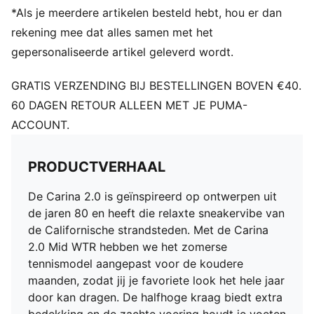
PUMA Formstrip op de beide zijkanten
*Als je meerdere artikelen besteld hebt, hou er dan
PUMA Cat-logo op de hiel
rekening mee dat alles samen met het
PUMA Cat-logo op de hiel
gepersonaliseerde artikel geleverd wordt.
GRATIS VERZENDING BIJ BESTELLINGEN BOVEN €40.
60 DAGEN RETOUR ALLEEN MET JE PUMA-
ACCOUNT.
PRODUCTVERHAAL
De Carina 2.0 is geïnspireerd op ontwerpen uit
de jaren 80 en heeft die relaxte sneakervibe van
de Californische strandsteden. Met de Carina
2.0 Mid WTR hebben we het zomerse
tennismodel aangepast voor de koudere
maanden, zodat jij je favoriete look het hele jaar
door kan dragen. De halfhoge kraag biedt extra