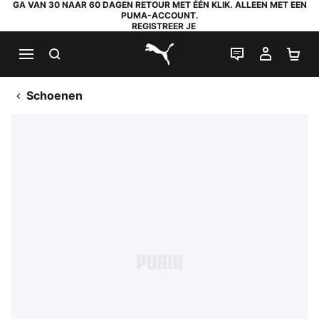
GA VAN 30 NAAR 60 DAGEN RETOUR MET ÉÉN KLIK. ALLEEN MET EEN
PUMA-ACCOUNT.
REGISTREER JE
ZOEKEN
LIVE CHAT
MIJN A
WI
PUMA.com
Schoenen