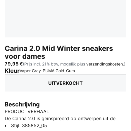
Carina 2.0 Mid Winter sneakers
voor dames
79,95 €
(Prijs incl. 21% btw, mogelijk plus
verzendingskosten.
)
Kleur
:
Uitverkocht
Vapor Gray-PUMA Gold-Gum
UITVERKOCHT
Beschrijving
PRODUCTVERHAAL
De Carina 2.0 is geïnspireerd op ontwerpen uit de
jaren 80 en heeft die relaxte sneakervibe van de
Stijl
:
385852_05