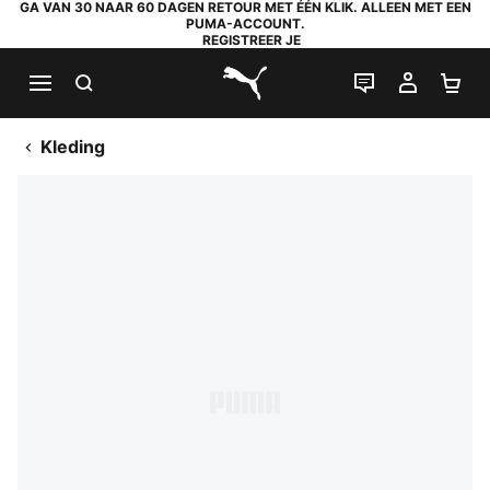
GA VAN 30 NAAR 60 DAGEN RETOUR MET ÉÉN KLIK. ALLEEN MET EEN
PUMA-ACCOUNT.
REGISTREER JE
ZOEKEN
LIVE CHAT
MIJN A
WI
PUMA.com
Kleding