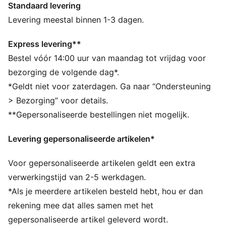
Standaard levering
Gemaakt van minstens 50% gerecyclede materialen
DETAILS
Levering meestal binnen 1-3 dagen.
Pasvorm: Normaal
Hoofdmateriaal 2: sweatstof
Express levering**
Hals: Ronde hals
Bestel vóór 14:00 uur van maandag tot vrijdag voor
Lange mouwen
bezorging de volgende dag*.
Lengte: Normaal
*Geldt niet voor zaterdagen. Ga naar “Ondersteuning
PUMA voor jongeren: aanbevolen voor oudere
> Bezorging” voor details.
kinderen tussen 8 en 16 jaar
**Gepersonaliseerde bestellingen niet mogelijk.
Levering gepersonaliseerde artikelen*
Voor gepersonaliseerde artikelen geldt een extra
verwerkingstijd van 2-5 werkdagen.
*Als je meerdere artikelen besteld hebt, hou er dan
rekening mee dat alles samen met het
gepersonaliseerde artikel geleverd wordt.