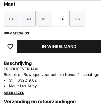
Maat
128
140
152
164
176
Maat
Maat
Maat
Maat
Maat
MATENGIDS
IN WINKELMAND
Toegevoegd aan favorieten
Beschrijving
PRODUCTVERHAAL
Bezoek de Bowtique voor actuele trends én schattige
stijl. De Bowtique-collectie is gemaakt voor jonge
Stijl
:
632219_82
trendsetters en zijn onweerstaanbaar schattig,
Kleur
:
Lux Army
doordat we onze kenmerkende sneakers hebben
MEER LEZEN
getransformeerd met leuke lintjes en subtiele strikjes.
Verzending en retourzendingen
ALLE INS EN OUTS