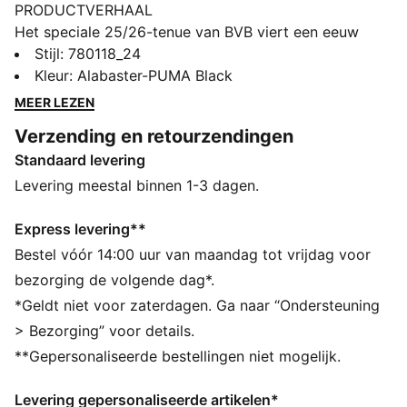
PRODUCTVERHAAL
Het speciale 25/26-tenue van BVB viert een eeuw
voetbal in het iconische Rote Erde-stadion, de
Stijl
:
780118_24
thuisbasis van talloze onvergetelijke Dortmund-
Kleur
:
Alabaster-PUMA Black
momenten. Met een tonale print ter ere van het
MEER LEZEN
erfgoed van zwart en geel, komt het ontwerp Rote
Verzending en retourzendingen
Erde ten volle tot zijn recht, waarbij de muren en
Standaard levering
poorten van het stadion in met materiaal van het shirt
zijn geëtst. Compleet met een strakke
Levering meestal binnen 1-3 dagen.
zandsteenafwerking heeft erfgoed er nog nooit zo
goed uitgezien.
Express levering**
ALLE INS EN OUTS
Bestel vóór 14:00 uur van maandag tot vrijdag voor
Als onderdeel van het RE:FIBRE programma is dit
bezorging de volgende dag*.
kledingstuk gemaakt van minstens 95% gerecycled
*Geldt niet voor zaterdagen. Ga naar “Ondersteuning
materiaal uit textielafval en andere gebruikte
> Bezorging” voor details.
materialen.
**Gepersonaliseerde bestellingen niet mogelijk.
VOCHTBEHEERSING: Technische dryCELL-materialen
voeren vocht van de huid af zodat je droog en
Levering gepersonaliseerde artikelen*
comfortabel blijft