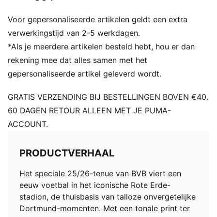
DETAILS
Voor gepersonaliseerde artikelen geldt een extra
Pasvorm: Normaal
Hals: Ronde hals
verwerkingstijd van 2-5 werkdagen.
Korte mouwen
*Als je meerdere artikelen besteld hebt, hou er dan
Lengte: Normaal
rekening mee dat alles samen met het
Officieel teamlogo
gepersonaliseerde artikel geleverd wordt.
Dit speciale editie shirt wordt geleverd in een speciaal
ontworpen doos samen met een replica ticket van het
GRATIS VERZENDING BIJ BESTELLINGEN BOVEN €40.
iconische Stadion Rote Erde.
60 DAGEN RETOUR ALLEEN MET JE PUMA-
ACCOUNT.
PRODUCTVERHAAL
Het speciale 25/26-tenue van BVB viert een
eeuw voetbal in het iconische Rote Erde-
stadion, de thuisbasis van talloze onvergetelijke
Dortmund-momenten. Met een tonale print ter