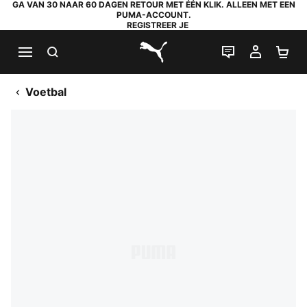
GA VAN 30 NAAR 60 DAGEN RETOUR MET ÉÉN KLIK. ALLEEN MET EEN
PUMA-ACCOUNT.
REGISTREER JE
ZOEKEN
LIVE CHAT
MIJN A
WI
PUMA.com
Voetbal