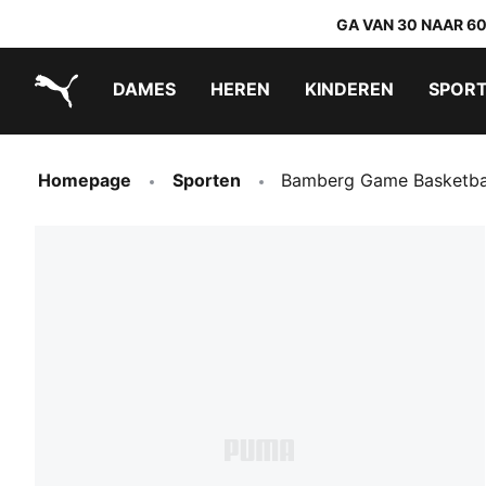
GA VAN 30 NAAR 6
DAMES
HEREN
KINDEREN
SPOR
PUMA.com
PUMA x TRANSFORMERS
PUMA x DORA THE EXPLORER
Makkelijk aan te trekken schoenen
Homepage
Sporten
Bamberg Game Basketbals