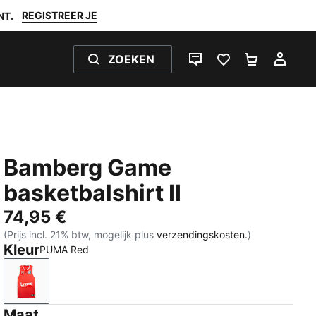
REGISTREER JE
NT.
ZOEKEN
LIVE CHAT
FAVORIETEN 0
WINKELW
MIJ
Bamberg Game
basketbalshirt II
74,95 €
(Prijs incl. 21% btw, mogelijk plus
verzendingskosten.
)
Kleur
PUMA Red
PUMA Red
Maat