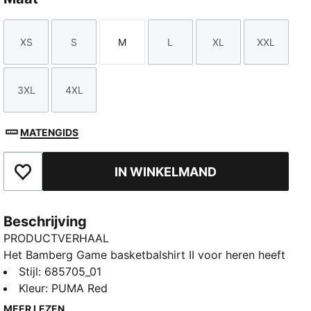
XS
S
M
L
XL
XXL
Maat
Maat
Maat
Maat
Maat
Maat
3XL
4XL
Maat
Maat
MATENGIDS
IN WINKELMAND
Toegevoegd aan favorieten
Beschrijving
PRODUCTVERHAAL
Het Bamberg Game basketbalshirt II voor heren heeft
een afbeelding van de kaak op de schouder,
Stijl
:
685705_01
zijstrepen en een gebreide boord. De mouwloze stijl
Kleur
:
PUMA Red
en de vochtafvoerende DryCELL-stof zorgen ervoor
MEER LEZEN