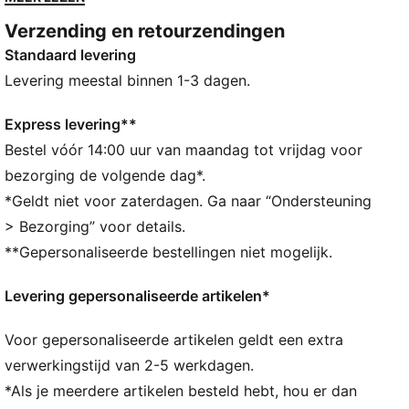
dat je je koel en comfortabel voelt.
Verzending en retourzendingen
ALLE INS EN OUTS
Standaard levering
Gemaakt van 100% gerecycled materiaal, exclusief
afwerking en decoraties
Levering meestal binnen 1-3 dagen.
dryCELL: prestatietechnologie ontworpen om vocht
van het lichaam af te voeren en je tijdens het sporten
Express levering**
vrij te houden van zweet
Bestel vóór 14:00 uur van maandag tot vrijdag voor
DETAILS
bezorging de volgende dag*.
Regular fit
*Geldt niet voor zaterdagen. Ga naar “Ondersteuning
Kaakprint op de schouder en zijstrepen
> Bezorging” voor details.
V-hals
**Gepersonaliseerde bestellingen niet mogelijk.
Mouwloos model
Normale lengte
Levering gepersonaliseerde artikelen*
Gebreide boord
PUMA-brandingdetails
Voor gepersonaliseerde artikelen geldt een extra
verwerkingstijd van 2-5 werkdagen.
*Als je meerdere artikelen besteld hebt, hou er dan