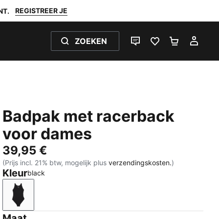
REGISTREER JE
NT.
ZOEKEN
LIVE CHAT
FAVORIETEN 0
WINKELW
MIJ
Badpak met racerback
voor dames
39,95 €
(Prijs incl. 21% btw, mogelijk plus
verzendingskosten.
)
Kleur
black
black
Maat