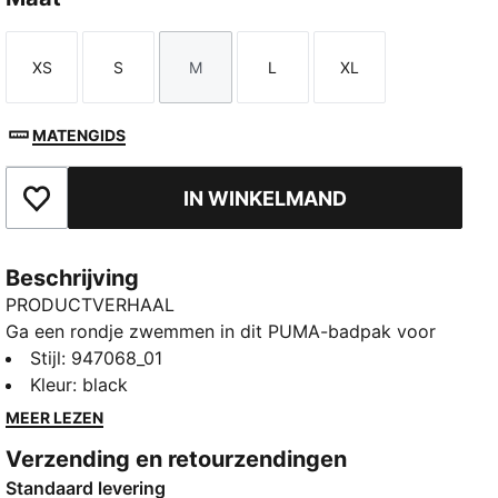
XS
S
M
L
XL
Maat
Maat
Maat
Maat
Maat
MATENGIDS
IN WINKELMAND
Toegevoegd aan favorieten
Beschrijving
PRODUCTVERHAAL
Ga een rondje zwemmen in dit PUMA-badpak voor
dames, ontworpen voor duurzame stijl en prestaties
Stijl
:
947068_01
bij elke zwembeurt. Dit badpak biedt een
Kleur
:
black
comfortabele, functionele pasvorm met
MEER LEZEN
chloorbestendige stof, zodat het er fris uit blijft zien.
Verzending en retourzendingen
De racerback voegt een uniek stijldetail toe. Duik vol
Standaard levering
vertrouwen met PUMA.