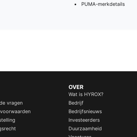
PUMA-merkdetails
OVER
Wat is HYROX?
lde vragen
Bedrijf
 voorwaarden
Bedrijfsnieuws
telling
Investeerders
gsrecht
Duurzaamheid