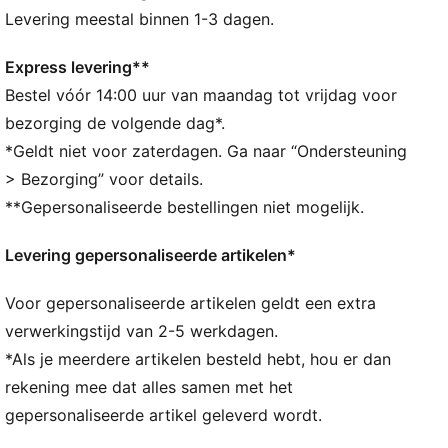
ALLE INS EN OUTS
Levering meestal binnen 1-3 dagen.
Gemaakt van minstens 50% gerecyclede materialen
DETAILS
Express levering**
Performance-fit
Bestel vóór 14:00 uur van maandag tot vrijdag voor
Chloorbestendig materiaal
bezorging de volgende dag*.
Racerback-stijl
*Geldt niet voor zaterdagen. Ga naar “Ondersteuning
Comfortabele stijl van PUMA
> Bezorging” voor details.
PUMA-merkdetails
**Gepersonaliseerde bestellingen niet mogelijk.
Levering gepersonaliseerde artikelen*
Voor gepersonaliseerde artikelen geldt een extra
verwerkingstijd van 2-5 werkdagen.
*Als je meerdere artikelen besteld hebt, hou er dan
rekening mee dat alles samen met het
gepersonaliseerde artikel geleverd wordt.