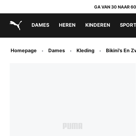
GA VAN 30 NAAR 6
DAMES
HEREN
KINDEREN
SPOR
PUMA.com
PUMA x TRANSFORMERS
PUMA x DORA THE EXPLORER
Makkelijk aan te trekken schoenen
Homepage
Dames
Kleding
Bikini's En