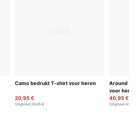
Camo bedrukt T-shirt voor heren
Around The 
voor heren
20,95 €
40,95 €
Origineel
:
29,95 €
Origineel
:
49,95 €