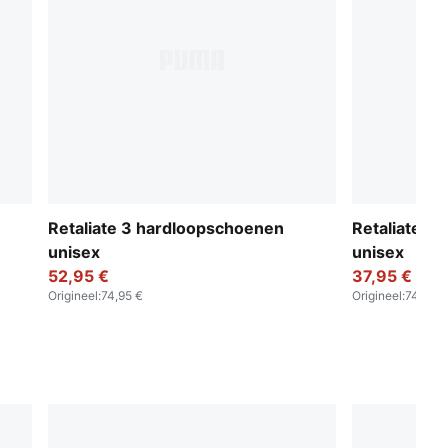
Retaliate 3 hardloopschoenen
Retaliate 3
unisex
unisex
52,95 €
37,95 €
Origineel
:
74,95 €
Origineel
:
74,95 €