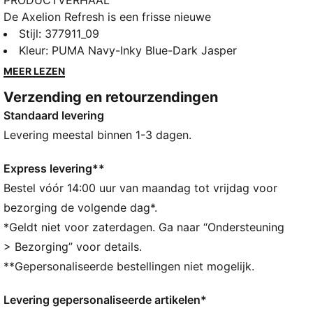
PRODUCTVERHAAL
De Axelion Refresh is een frisse nieuwe
hardloopschoen die de ontwerptaal van Axelion naar
Stijl
:
377911_09
een hoger niveau tilt. Het bovenwerk is voorzien van
Kleur
:
PUMA Navy-Inky Blue-Dark Jasper
een gevormd zadelstuk voor extra dimensie en
MEER LEZEN
gedurfde, overdreven vetersluiting. Bovendien
Verzending en retourzendingen
ondersteunen ze goed en bieden ze langdurig
Standaard levering
comfort.
ALLE INS EN OUTS
Levering meestal binnen 1-3 dagen.
SOFTFOAM+: Comfortabele instap-inlegzool voor
zachte demping dankzij de extra dikke hiel
Express levering**
DETAILS
Bestel vóór 14:00 uur van maandag tot vrijdag voor
Gevormd zadelstuk
bezorging de volgende dag*.
TPU-schacht
*Geldt niet voor zaterdagen. Ga naar “Ondersteuning
EVA-hielstuk
> Bezorging” voor details.
PUMA Cat-logo op de neus
**Gepersonaliseerde bestellingen niet mogelijk.
PUMA-woordmerk op de hiel
Levering gepersonaliseerde artikelen*