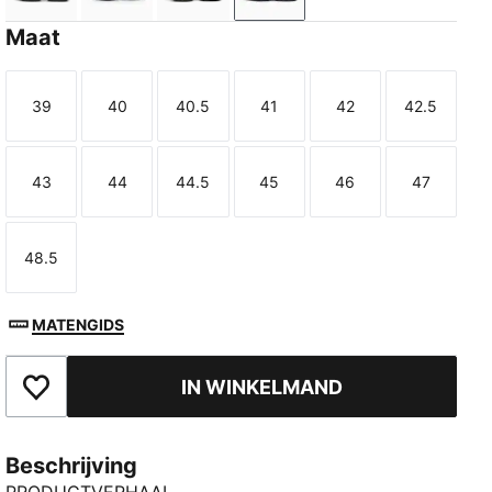
Maat
39
40
40.5
41
42
42.5
Maat
Maat
Maat
Maat
Maat
Maat
43
44
44.5
45
46
47
Maat
Maat
Maat
Maat
Maat
Maat
48.5
Maat
MATENGIDS
IN WINKELMAND
Toegevoegd aan favorieten
Beschrijving