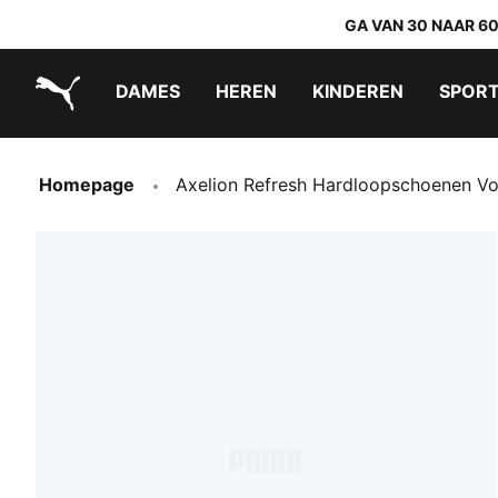
GA VAN 30 NAAR 6
DAMES
HEREN
KINDEREN
SPOR
PUMA.com
PUMA x TRANSFORMERS
PUMA x DORA THE EXPLORER
Makkelijk aan te trekken schoenen
Homepage
Axelion Refresh Hardloopschoenen V