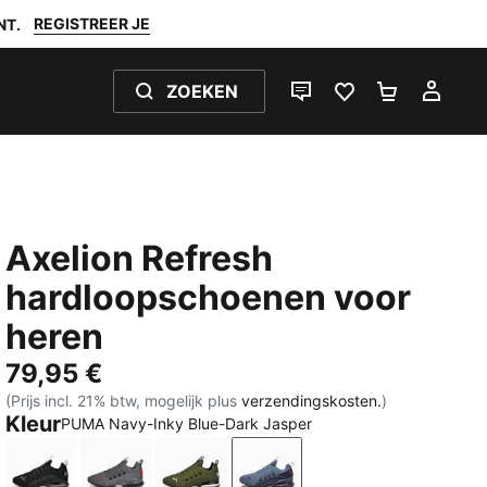
REGISTREER JE
NT.
ZOEKEN
LIVE CHAT
FAVORIETEN 0
WINKELW
MIJ
Axelion Refresh
hardloopschoenen voor
heren
79,95 €
(Prijs incl. 21% btw, mogelijk plus
verzendingskosten.
)
Kleur
PUMA Navy-Inky Blue-Dark Jasper
PUMA Black-Cool Dark Gray
PUMA Black-Cool Dark Gray-PUMA Red
Green Moss-PUMA Black-Feather G
PUMA Navy-Inky Blue-Dar